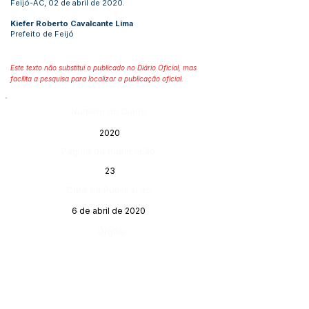
Feijó-AC, 02 de abril de 2020.
Kiefer Roberto Cavalcante Lima
Prefeito de Feijó
Este texto não substitui o publicado no Diário Oficial, mas
facilita a pesquisa para localizar a publicação oficial.
Número do Diário:
2020
Página da Publicação:
23
Data da Publicação:
6 de abril de 2020
Órgão:
Gabinete do Prefeito