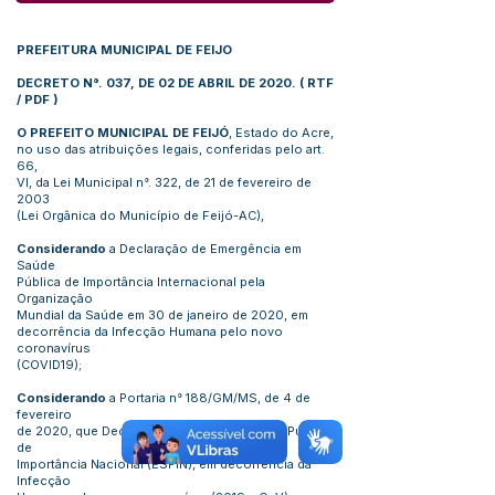
PREFEITURA MUNICIPAL DE FEIJO
DECRETO N°. 037, DE 02 DE ABRIL DE 2020.
(
RTF
/
PDF
)
O PREFEITO MUNICIPAL DE FEIJÓ
, Estado do Acre,
no uso das atribuições legais, conferidas pelo art.
66,
VI, da Lei Municipal n°. 322, de 21 de fevereiro de
2003
(Lei Orgânica do Município de Feijó-AC),
Considerando
a Declaração de Emergência em
Saúde
Pública de Importância Internacional pela
Organização
Mundial da Saúde em 30 de janeiro de 2020, em
decorrência da Infecção Humana pelo novo
coronavírus
(COVID19);
Considerando
a Portaria n° 188/GM/MS, de 4 de
fevereiro
de 2020, que Declara Emergência em Saúde Pública
de
Importância Nacional (ESPIN), em decorrência da
Infecção