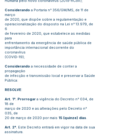
Humana pelo novo coronavírus (2019-nCoV);
Considerando
a Portaria n° 356/GM/MS, de 11 de
março
de 2020, que dispõe sobre a regulamentação e
operacionalização do disposto na Lei n° 13.979, de
6
de fevereiro de 2020, que estabelece as medidas
para
enfrentamento da emergência de saúde pública de
importância internacional decorrente do
coronavírus
(COVID-19);
Considerando
a necessidade de conter a
propagação
de infecção e transmissão local e preservar a Saúde
Pública:
RESOLVE
:
Art. 1°.
Prorrogar
a vigência do Decreto n° 034, de
18 de
março de 2020 e as alterações pelo Decreto n°
035, de
20 de março de 2020 por mais
15 (quinze) dias
.
Art. 2°.
Este Decreto entrará em vigor na data de sua
assinatura.