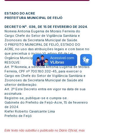
ESTADO DO ACRE
PREFEITURA MUNICIPAL DE FEIJÓ
DECRETO Nº. 036, DE 15 DE FEVEREIRO DE 2024.
Nomeia Antonia Eugenia de Morais Ferreira do
Cargo Chefe do Setor de Vigilância Sanitária e
Zoonoses da Secretaria Municipal de Saúde.
O PREFEITO MUNICIPAL DE FEIJÓ, ESTADO DO
ACRE, no uso das atribuições legais e com base no
que preceitua o inciso VI, artigo 66 da Lei
Orgânica Municipal:
RESOLVE:
Art. 1º Nomeia, a senhora Antonia Eugenia de Morais
Ferreira, CPF nº
700.180.332-45
, para exercer o
Cargo em Chefe do Setor de Vigilância Sanitária e
Zoonoses da Secretaria Municipal de Saúde até
ulterior deliberação.
Art. 2º Este Decreto entra em vigor na data de sua
assinatura.
Registre-se, publique-se e cumpra-se.
Gabinete do Prefeito de Feijó-Acre, 15 de fevereiro
de 2024.
Kiefer Roberto Cavalcante Lima
Prefeito de Feijó
Este texto não substitui o publicado no Diário Oficial, mas