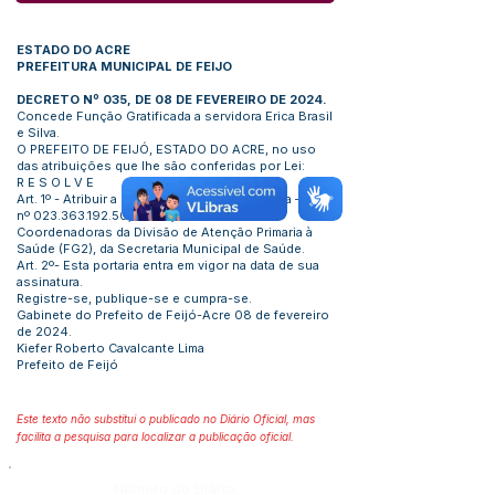
ESTADO DO ACRE
PREFEITURA MUNICIPAL DE FEIJO
DECRETO Nº 035, DE 08 DE FEVEREIRO DE 2024.
Concede Função Gratificada a servidora Erica Brasil
e Silva.
O PREFEITO DE FEIJÓ, ESTADO DO ACRE, no uso
das atribuições que lhe são conferidas por Lei:
R E S O L V E
Art. 1º - Atribuir a servidora Erica Brasil e Silva – CPF
nº
023.363.192.50
, a Função Gratificada de
Coordenadoras da Divisão de Atenção Primaria à
Saúde (FG2), da Secretaria Municipal de Saúde.
Art. 2º- Esta portaria entra em vigor na data de sua
assinatura.
Registre-se, publique-se e cumpra-se.
Gabinete do Prefeito de Feijó-Acre 08 de fevereiro
de 2024.
Kiefer Roberto Cavalcante Lima
Prefeito de Feijó
Este texto não substitui o publicado no Diário Oficial, mas
facilita a pesquisa para localizar a publicação oficial.
Número do Diário: