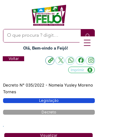
Olá, Bem-vindo a Feijó!
Voltar
Imprimir
Decreto N° 035/2022 - Nomeia Yusley Moreno
Tornes
Legislação
Decreto
Visualizar