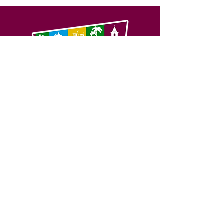
SERVIÇO DE ATENDIMENTO AO 
CIDADÃO (SIC) E OUVIDORIA
Prefeitura de Feijó - Estado do 
Acre
CNPJ 04.005.179/0001-20
💻Acesso online: 
SIC 
| 
Fale Conosco
 | 
Ouvidoria
| 
Portal de Transparência
📱Fone: +55 (68) 3463-2614 
🏢 Av. Plácido de Castro, 678, CEP 
69.960-000, Centro, Feijó, Acre, Brasil