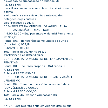
e excesso de arrecadação no valor de R$
1.273.838
,68
(um milhão duzentos e setenta e três mil oitocentos
e trinta
e oito reais e sessenta e oito centavos) das
dotações orçamentárias
discriminadas a seguir:
005– SECRETARIA MUNICIPAL DE AGRICULTURA
1069 – AQUISIÇÃO DE MAQUINARIO
4.4.90.52.00
– Equipamentos e Material Permanente
R$ 952,19
Fonte: 106 – Transferências Voluntarias da União
(Convênios) 952,19
Subtotal R$ 952,19
Total Parcial Reduzido R$ 952,19
EXCESSO DE ARRECADAÇÃO
004– SECRETARIA MUNICIPAL DE PLANEJAMENTO E
FINANÇAS
Fonte: 101 – Recursos Próprios – Ordinários R$
773.838,69
Subtotal R$ 773.838,69
008– SECRETARIA MUNICIPAL DE OBRAS, VIAÇÃO E
URBANISMO
Fonte: 107 – Transferências Voluntárias do Estado
(CONVÊNIOS)500.000,00
Subtotal R$ 500.000,00
Total Parcial do Excesso Arrecadado R$
1.273.838
,68
Art. 3º - Este Decreto entra em vigor na data de sua