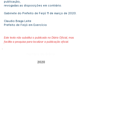
publicação,
revogadas as disposições em contrário.
Gabinete do Prefeito de Feijó 11 de março de 2020.
Claudio Braga Leite
Prefeito de Feijó em Exercício
Este texto não substitui o publicado no Diário Oficial, mas
facilita a pesquisa para localizar a publicação oficial.
Número do Diário:
2020
Página da Publicação:
67
Data da Publicação:
30 de março de 2020
Órgão:
Gabinete do Prefeito