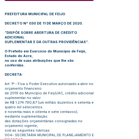
PREFEITURA MUNICIPAL DE FEIJO
DECRETO N° 030 DE 11 DE MARÇO DE 2020.
“DISPÕE SOBRE ABERTURA DE CRÉDITO
ADICIONAL
SUPLEMENTAR E DÁ OUTRAS PROVIDÊNCIAS”.
O Prefeito em Exercício do Município de Feijó,
Estado do Acre,
no uso de suas atribuições que lhe são
conferidas.
DECRETA:
Art. 1º - Fica o Poder Executivo autorizado a abrir no
orçamento financeiro
de 2019 do Município de Feijó/AC, crédito adicional
suplementar no valor
de R$
1.274.790
,87 (um milhão duzentos e setenta e
quatro mil setecentos
e noventa reais e oitenta e sete centavos),
mediante suplementação
das dotações orçamentárias consignadas no
orçamento vigente,
sob as seguintes rubricas:
004– SECRETARIA MUNICIPAL DE PLANEJAMENTO E