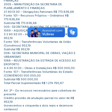
FINANÇAS
2005 – MANUTENÇÃO DA SECRETARIA DE
PLANEJAMENTO E FINANÇAS
3.1.90.13.00
– Obrigações Patronais R$ 773.838,68
Fonte: 101 – Recursos Próprios – Ordinários R$
773.838,69
Subtotal R$ 773.838,68
005– SECRETARIA MUNICIPAL DE AGRICULTURA
1069 – AQUISIÇÃO DE MAQUINARIO
3.3.90.93.00
– Indenizações e Restituições R$
952,19
Fonte: 106 – Transferências Voluntarias da União
(Convênios) 952,19
Subtotal R$ 952,19
008– SECRETARIA MUNICIPAL DE OBRAS, VIAÇÃO E
URBANISMO
1088 – REUSTARAÇÃO DA ESTRADA DE ACESSO AO
EROPORTO
4.4.90.51.00
– Obras e Instalações R$ 500.000,00
Fonte: 107 – Transferências Voluntárias do Estado
(CONVÊNIOS) 500.000,00
Subtotal R$ 500.000,00
Total Parcial Suplementado R$
1.274.790
,87
Art. 2º - Os recursos necessários para cobertura do
presente
Crédito provirão de anulação parcial no valor de R$
952,19
(novecentos e cinquenta e dois reais e dezenove
centavos)