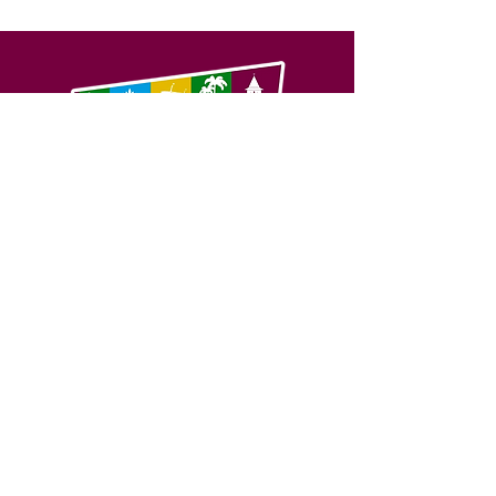
SERVIÇO DE ATENDIMENTO AO 
CIDADÃO (SIC) E OUVIDORIA
Prefeitura de Feijó - Estado do 
Acre
CNPJ 04.005.179/0001-20
💻Acesso online: 
SIC 
| 
Fale Conosco
 | 
Ouvidoria
| 
Portal de Transparência
📱Fone: +55 (68) 3463-2614 
🏢 Av. Plácido de Castro, 678, CEP 