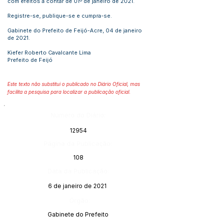
com efeitos a contar de 01º de janeiro de 2021.
Registre-se, publique-se e cumpra-se.
Gabinete do Prefeito de Feijó-Acre, 04 de janeiro
de 2021.
Kiefer Roberto Cavalcante Lima
Prefeito de Feijó
Este texto não substitui o publicado no Diário Oficial, mas
facilita a pesquisa para localizar a publicação oficial.
Número do Diário:
12954
Página da Publicação:
108
Data da Publicação:
6 de janeiro de 2021
Órgão:
Gabinete do Prefeito