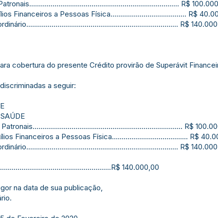
........................................................................... R$ 100.0
inanceiros a Pessoas Física....................................... R$ 40.
........................................................................... R$ 140.00
para cobertura do presente Crédito provirão de Superávit Finance
discriminadas a seguir:
DE
E SAÚDE
............................................................................ R$ 100.
Financeiros a Pessoas Física....................................... R$ 40.
........................................................................... R$ 140.00
..........................................................R$ 140.000,00
igor na data de sua publicação,
rio.