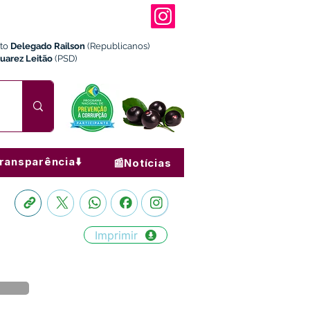
ito
Delegado Railson
(Republicanos)
Juarez Leitão
(PSD)
ransparência⬇️
📰Notícias
Imprimir