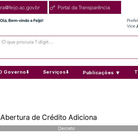
ura@feijo.ac.gov.br
Portal da Transparência
Olá, Bem-vindo a Feijó!
Prefe
Vice
O Governo⬇️
Serviços⬇️
T
Publicações 🔽
Abertura de Crédito Adiciona
Decreto