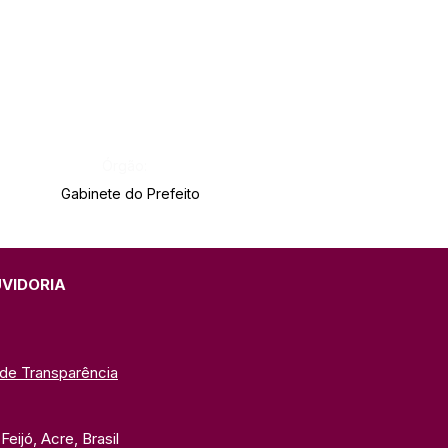
Órgão:
Gabinete do Prefeito
UVIDORIA
 de Transparência
eijó, Acre, Brasil