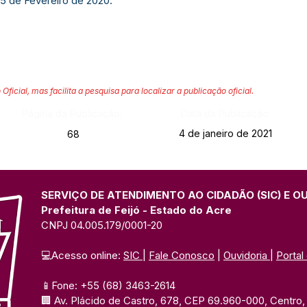
25 de Fevereiro de 2020.
 Oficial, mas facilita a pesquisa para localizar a publicação oficial.
Página da Publicação:
Data da Publicação:
4 de janeiro de 2021
68
SERVIÇO DE ATENDIMENTO AO CIDADÃO (SIC) E O
Prefeitura de Feijó - Estado do Acre
CNPJ 04.005.179/0001-20
💻Acesso online: 
SIC 
| 
Fale Conosco
 | 
Ouvidoria
| 
Portal
📱Fone: +55 (68) 3463-2614 
🏢 Av. Plácido de Castro, 678, CEP 69.960-000, Centro, F