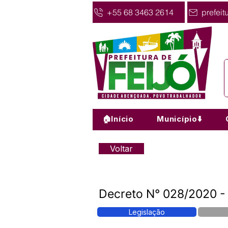
+55 68 3463 2614
prefeit
🏠Início
Município⬇️
Voltar
Decreto N° 028/2020 - 
Legislação