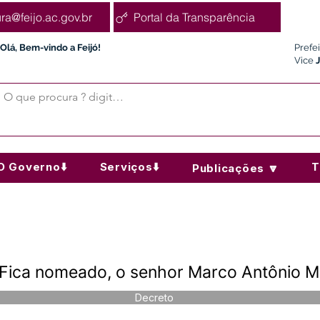
ura@feijo.ac.gov.br
Portal da Transparência
Olá, Bem-vindo a Feijó!
Prefe
Vice
O Governo⬇️
Serviços⬇️
T
Publicações 🔽
 Fica nomeado, o senhor Marco Antônio M
Decreto