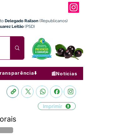
ito
Delegado Railson
(Republicanos)
Juarez Leitão
(PSD)
ransparência⬇️
📰Notícias
Imprimir
orais