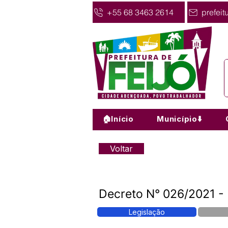
+55 68 3463 2614
prefeit
🏠Início
Município⬇️
Voltar
Decreto N° 026/2021 -
Legislação