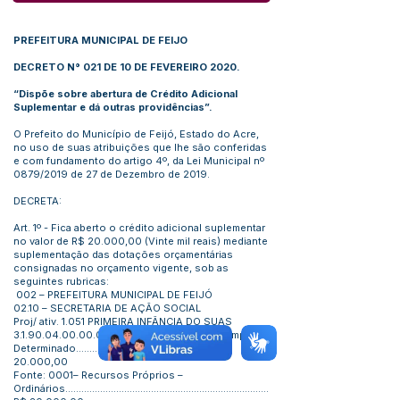
PREFEITURA MUNICIPAL DE FEIJO
DECRETO N° 021 DE 10 DE FEVEREIRO 2020.
“Dispõe sobre abertura de Crédito Adicional
Suplementar e dá outras providências”.
O Prefeito do Município de Feijó, Estado do Acre,
no uso de suas atribuições que lhe são conferidas
e com fundamento do artigo 4º, da Lei Municipal nº
0879/2019 de 27 de Dezembro de 2019.
DECRETA:
Art. 1º - Fica aberto o crédito adicional suplementar
no valor de R$ 20.000,00 (Vinte mil reais) mediante
suplementação das dotações orçamentárias
consignadas no orçamento vigente, sob as
seguintes rubricas:
002 – PREFEITURA MUNICIPAL DE FEIJÓ
02.10 – SECRETARIA DE AÇÃO SOCIAL
Proj/ ativ. 1.051 PRIMEIRA INFÂNCIA DO SUAS
3.1.90.04.00.00.00.00
- Contratação por Tempo
Determinado.................................................... R$
20.000,00
Fonte: 0001– Recursos Próprios –
Ordinários............................................................................