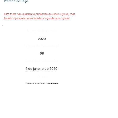
Prefeito de Feijó
Este texto não substitui o publicado no Diário Oficial, mas
facilita a pesquisa para localizar a publicação oficial.
Número do Diário:
2020
Página da Publicação:
68
Data da Publicação:
4 de janeiro de 2020
Órgão:
Gabinete do Prefeito