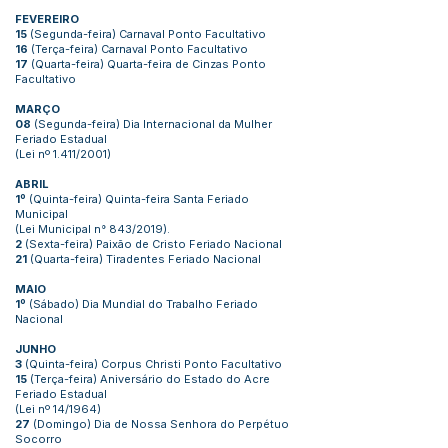
FEVEREIRO
15
(Segunda-feira) Carnaval Ponto Facultativo
16
(Terça-feira) Carnaval Ponto Facultativo
17
(Quarta-feira) Quarta-feira de Cinzas Ponto
Facultativo
MARÇO
08
(Segunda-feira) Dia Internacional da Mulher
Feriado Estadual
(Lei nº 1.411/2001)
ABRIL
1º
(Quinta-feira) Quinta-feira Santa Feriado
Municipal
(Lei Municipal n° 843/2019).
2
(Sexta-feira) Paixão de Cristo Feriado Nacional
21
(Quarta-feira) Tiradentes Feriado Nacional
MAIO
1º
(Sábado) Dia Mundial do Trabalho Feriado
Nacional
JUNHO
3
(Quinta-feira) Corpus Christi Ponto Facultativo
15
(Terça-feira) Aniversário do Estado do Acre
Feriado Estadual
(Lei nº 14/1964)
27
(Domingo) Dia de Nossa Senhora do Perpétuo
Socorro