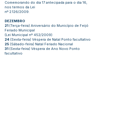
Comemorando do dia 17 antecipada para o dia 16,
nos termos da Lei
nº 2.126/2009.
DEZEMBRO
21
(Terça-feira) Aniversário do Município de Feijó
Feriado Municipal
(Lei Municipal nº 452/2009)
24
(Sexta-feira) Véspera de Natal Ponto facultativo
25
(Sábado-feira) Natal Feriado Nacional
31
(Sexta-feira) Véspera de Ano Novo Ponto
facultativo
Este texto não substitui o publicado no Diário Oficial, mas
facilita a pesquisa para localizar a publicação oficial.
Número do Diário:
12957
Página da Publicação:
44
Data da Publicação:
11 de janeiro de 2021