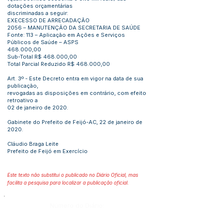
dotações orçamentárias
discriminadas a seguir:
EXECESSO DE ARRECADAÇÃO
2056 – MANUTENÇÃO DA SECRETARIA DE SAÚDE
Fonte: 113 – Aplicação em Ações e Serviços
Públicos de Saúde – ASPS
468.000,00
Sub-Total R$ 468.000,00
Total Parcial Reduzido R$ 468.000,00
Art. 3º - Este Decreto entra em vigor na data de sua
publicação,
revogadas as disposições em contrário, com efeito
retroativo a
02 de janeiro de 2020.
Gabinete do Prefeito de Feijó-AC, 22 de janeiro de
2020.
Cláudio Braga Leite
Prefeito de Feijó em Exercício
Este texto não substitui o publicado no Diário Oficial, mas
facilita a pesquisa para localizar a publicação oficial.
Número do Diário: