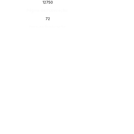
12750
Página da Publicação:
72
Data da Publicação:
3 de março de 2020
Órgão:
Gabinete do Prefeito
SERVIÇO DE ATENDIMENTO AO 
CIDADÃO (SIC) E OUVIDORIA
Prefeitura de Feijó - Estado do 