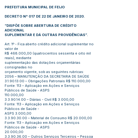
PREFEITURA MUNICIPAL DE FEIJO
DECRETO N° 017 DE 22 DE JANEIRO DE 2020.
“DISPÕE SOBRE ABERTURA DE CRÉDITO
ADICIONAL
SUPLEMENTAR E DÁ OUTRAS PROVIDÊNCIAS”.
Art. 1º - Fica aberto crédito adicional suplementar no
valor de
R$ 468.000,00 (quatrocentos sessenta e oito mil
reais), mediante
suplementação das dotações orçamentárias
consignadas no
orçamento vigente, sob as seguintes rubricas:
2056 – MANUTENÇÃO DA SECRETARIA DE SAÚDE
3.1.90.13.00
– Obrigações Patronais R$ 110.000,00
Fonte: 113 – Aplicação em Ações e Serviços
Públicos de Saúde - ASPS
110.000,00
3.3.90.14.00
– Diárias - Civil R$ 3.000,00
Fonte: 113 – Aplicação em Ações e Serviços
Públicos de Saúde -
ASPS 3.000,00
3.3.90.30.00
– Material de Consumo R$ 20.000,00
Fonte: 113 – Aplicação em Ações e Serviços
Públicos de Saúde - ASPS
20.000,00
3.3.90.36.00
– Outros Serviços Terceiros – Pessoa