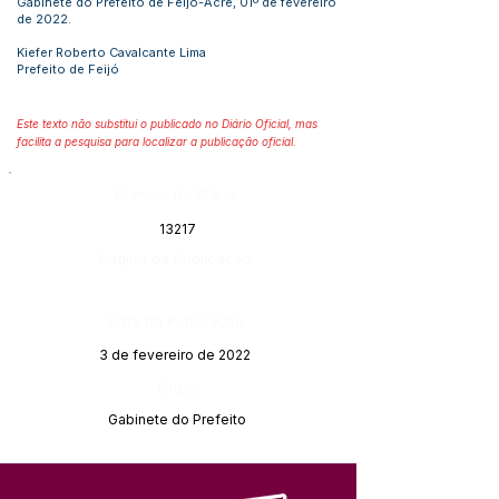
Gabinete do Prefeito de Feijó-Acre, 01º de fevereiro
de 2022.
Kiefer Roberto Cavalcante Lima
Prefeito de Feijó
Este texto não substitui o publicado no Diário Oficial, mas
facilita a pesquisa para localizar a publicação oficial.
Número do Diário:
13217
Página da Publicação:
Data da Publicação:
3 de fevereiro de 2022
Órgão:
Gabinete do Prefeito