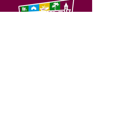
SERVIÇO DE ATENDIMENTO AO 
CIDADÃO (SIC) E OUVIDORIA
Prefeitura de Feijó - Estado do 
Acre
CNPJ 04.005.179/0001-20
💻Acesso online: 
SIC 
| 
Fale Conosco
 | 
Ouvidoria
| 
Portal de Transparência
📱Fone: +55 (68) 3463-2614 
🏢 Av. Plácido de Castro, 678, CEP 
69.960-000, Centro, Feijó, Acre, Brasil
📅 Segunda a sexta, das 7h às 14h 
- 
com intervalo de 20 minutos. 