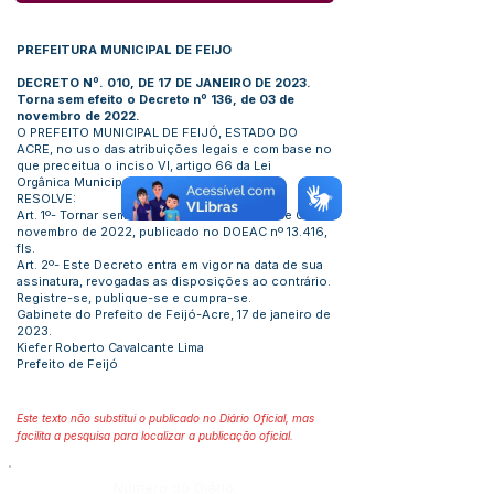
PREFEITURA MUNICIPAL DE FEIJO
DECRETO Nº. 010, DE 17 DE JANEIRO DE 2023.
Torna sem efeito o Decreto nº 136, de 03 de
novembro de 2022.
O PREFEITO MUNICIPAL DE FEIJÓ, ESTADO DO
ACRE, no uso das atribuições legais e com base no
que preceitua o inciso VI, artigo 66 da Lei
Orgânica Municipal:
RESOLVE:
Art. 1º- Tornar sem efeito o Decreto Nº 136 de 03 de
novembro de 2022, publicado no DOEAC nº 13.416,
fls.
Art. 2º- Este Decreto entra em vigor na data de sua
assinatura, revogadas as disposições ao contrário.
Registre-se, publique-se e cumpra-se.
Gabinete do Prefeito de Feijó-Acre, 17 de janeiro de
2023.
Kiefer Roberto Cavalcante Lima
Prefeito de Feijó
Este texto não substitui o publicado no Diário Oficial, mas
facilita a pesquisa para localizar a publicação oficial.
Número do Diário: