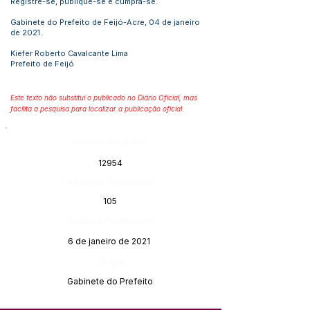
Registre-se, publique-se e cumpra-se.
Gabinete do Prefeito de Feijó-Acre, 04 de janeiro
de 2021.
Kiefer Roberto Cavalcante Lima
Prefeito de Feijó
Este texto não substitui o publicado no Diário Oficial, mas
facilita a pesquisa para localizar a publicação oficial.
Número do Diário:
12954
Página da Publicação:
105
Data da Publicação:
6 de janeiro de 2021
Órgão:
Gabinete do Prefeito