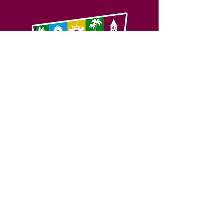
SERVIÇO DE ATENDIMENTO AO 
CIDADÃO (SIC) E OUVIDORIA
Prefeitura de Feijó - Estado do 
Acre
CNPJ 04.005.179/0001-20
💻Acesso online: 
SIC 
| 
Fale Conosco
 | 
Ouvidoria
| 
Portal de Transparência
📱Fone: +55 (68) 3463-2614 
🏢 Av. Plácido de Castro, 678, CEP 
69.960-000, Centro, Feijó, Acre, Brasil
📅 Segunda a sexta, das 7h às 14h 
- 