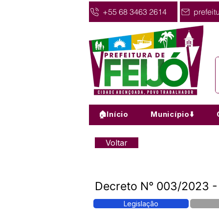
+55 68 3463 2614
prefeit
🏠Início
Município⬇️
Voltar
Decreto N° 003/2023 -
Legislação