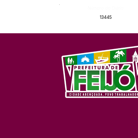
Número do Diário:
13445