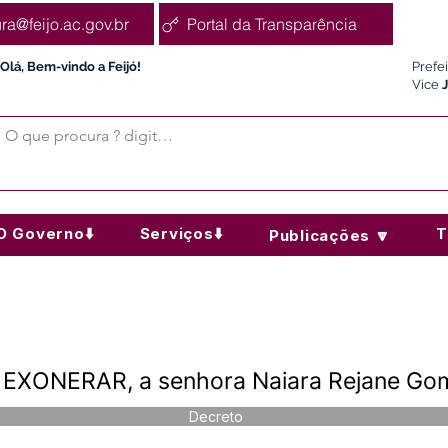
ura@feijo.ac.gov.br
Portal da Transparência
Olá, Bem-vindo a Feijó!
Prefe
Vice
O Governo⬇️
Serviços⬇️
T
Publicações 🔽
 EXONERAR, a senhora Naiara Rejane Go
Decreto