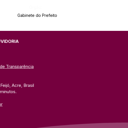
Órgão:
Gabinete do Prefeito
UVIDORIA
 de Transparência
eijó, Acre, Brasil
 minutos. 
br