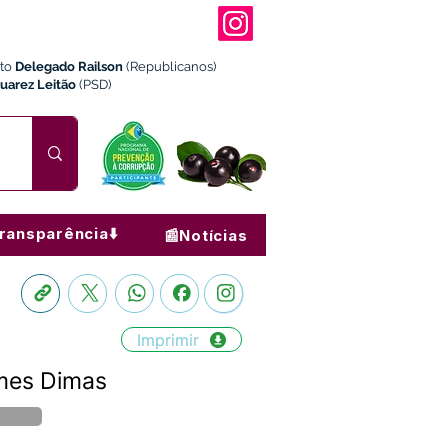
ito
Delegado Railson
(Republicanos)
Juarez Leitão
(PSD)
ransparência⬇️
📰Notícias
Imprimir
mes Dimas