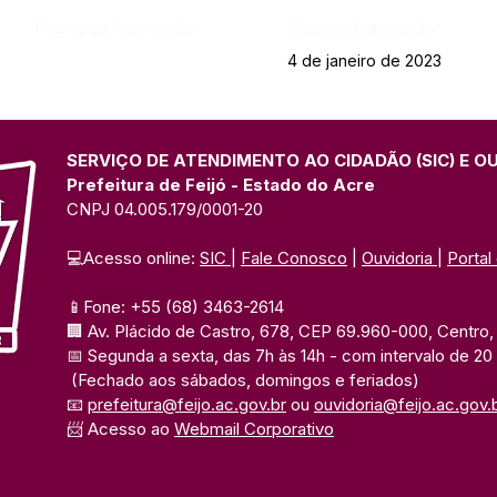
Página da Publicação:
Data da Publicação:
4 de janeiro de 2023
SERVIÇO DE ATENDIMENTO AO CIDADÃO (SIC) E O
Prefeitura de Feijó - Estado do Acre
CNPJ 04.005.179/0001-20
💻Acesso online: 
SIC 
| 
Fale Conosco
 | 
Ouvidoria
| 
Portal
📱Fone: +55 (68) 3463-2614 
🏢 Av. Plácido de Castro, 678, CEP 69.960-000, Centro, F
📅 Segunda a sexta, das 7h às 14h 
- com intervalo de 20
(Fechado aos sábados, domingos e feriados)
📧 
prefeitura@feijo.ac.gov.br
 ou 
ouvidoria@feijo.ac.gov.
📨 Acesso ao 
Webmail Corporativo