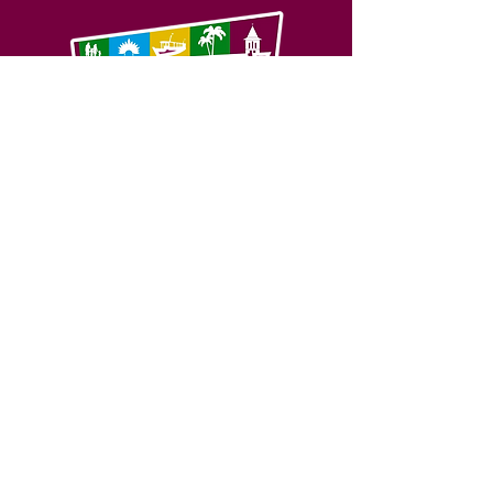
SERVIÇO DE ATENDIMENTO AO 
CIDADÃO (SIC) E OUVIDORIA
Prefeitura de Feijó - Estado do 
Acre
CNPJ 04.005.179/0001-20
💻Acesso online: 
SIC 
| 
Fale Conosco
 | 
Ouvidoria
| 
Portal de Transparência
📱Fone: +55 (68) 3463-2614 
🏢 Av. Plácido de Castro, 678, CEP 
69.960-000, Centro, Feijó, Acre, Brasil
📅 Segunda a sexta, das 7h às 14h 
- 