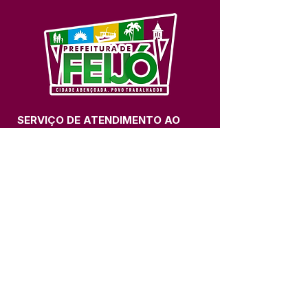
SERVIÇO DE ATENDIMENTO AO 
CIDADÃO (SIC) E OUVIDORIA
Prefeitura de Feijó - Estado do 
Acre
CNPJ 04.005.179/0001-20
💻Acesso online: 
SIC 
| 
Fale Conosco
 | 
Ouvidoria
| 
Portal de Transparência
📱Fone: +55 (68) 3463-2614 
🏢 Av. Plácido de Castro, 678, CEP 
69.960-000, Centro, Feijó, Acre, Brasil
📅 Segunda a sexta, das 7h às 14h 
- 