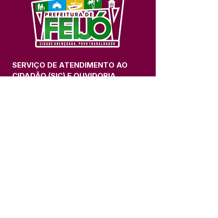
SERVIÇO DE ATENDIMENTO AO 
CIDADÃO (SIC) E OUVIDORIA
Prefeitura de Feijó - Estado do 
Acre
CNPJ 04.005.179/0001-20
💻Acesso online: 
SIC 
| 
Fale Conosco
 | 
Ouvidoria
| 
Portal de Transparência
📱Fone: +55 (68) 3463-2614 
🏢 Av. Plácido de Castro, 678, CEP 
69.960-000, Centro, Feijó, Acre, Brasil
📅 Segunda a sexta, das 7h às 14h 
- 
com intervalo de 20 minutos. 
(Fechado aos sábados, domingos e 