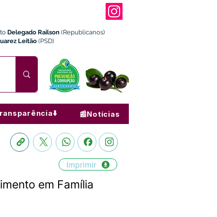
ito
Delegado Railson
(Republicanos)
Juarez Leitão
(PSD)
ransparência⬇️
📰Notícias
Imprimir
imento em Família