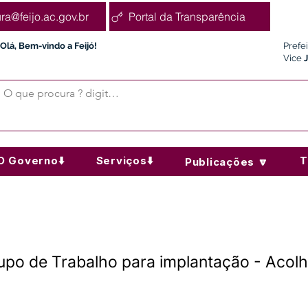
ura@feijo.ac.gov.br
Portal da Transparência
Olá, Bem-vindo a Feijó!
Prefe
Vice
O Governo⬇️
Serviços⬇️
T
Publicações 🔽
po de Trabalho para implantação - Acolh