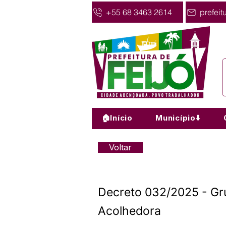
+55 68 3463 2614
prefeit
🏠Início
Município⬇️
Voltar
Decreto 032/2025 - Gru
Acolhedora