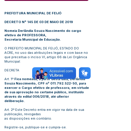
PREFEITURA MUNICIPAL DE FEIJÓ
DECRETO Nº 145 DE 03 DE MAIO DE 2019
Nomeia Derlândia Souza Nascimento do cargo
efetivo de PROFESSORA,
Secretaria Municipal de Educação.
O PREFEITO MUNICIPAL DE FEIJÓ, ESTADO DO
ACRE, no uso das atribuições legais e com base no
que preceitua o inciso VI, artigo 66 da Lei Orgânica
Municipal:
DECRETA
Art. 1º
Fica nomeada, a partir desta data, Derlândia
Souza Nascimento, CPF nº
011.792.522-50
, para
exercer o Cargo efetivo de professora, em virtude
de sua aprovação no certame público, instituído
através do edital 006/2018, até ulterior
deliberação.
Art. 2º Este Decreto entra em vigor na data de sua
publicação, revogadas
as disposições em contrário.
Registre-se, publique-se e cumpra-se.