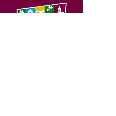
SERVIÇO DE ATENDIMENTO AO 
CIDADÃO (SIC) E OUVIDORIA
Prefeitura de Feijó - Estado do 
Acre
CNPJ 04.005.179/0001-20
💻Acesso online: 
SIC 
| 
Fale Conosco
 | 
Ouvidoria
| 
Portal de Transparência
📱Fone: +55 (68) 3463-2614 
🏢 Av. Plácido de Castro, 678, CEP 
69.960-000, Centro, Feijó, Acre, Brasil
📅 Segunda a sexta, das 7h às 14h 
- 