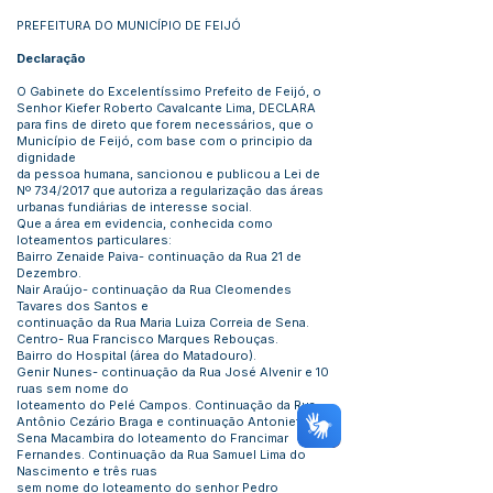
PREFEITURA DO MUNICÍPIO DE FEIJÓ
Declaração
O Gabinete do Excelentíssimo Prefeito de Feijó, o
Senhor Kiefer Roberto Cavalcante Lima, DECLARA
para fins de direto que forem necessários, que o
Município de Feijó, com base com o principio da
dignidade
da pessoa humana, sancionou e publicou a Lei de
Nº 734/2017 que autoriza a regularização das áreas
urbanas fundiárias de interesse social.
Que a área em evidencia, conhecida como
loteamentos particulares:
Bairro Zenaide Paiva- continuação da Rua 21 de
Dezembro.
Nair Araújo- continuação da Rua Cleomendes
Tavares dos Santos e
continuação da Rua Maria Luiza Correia de Sena.
Centro- Rua Francisco Marques Rebouças.
Bairro do Hospital (área do Matadouro).
Genir Nunes- continuação da Rua José Alvenir e 10
ruas sem nome do
loteamento do Pelé Campos. Continuação da Rua
Antônio Cezário Braga e continuação Antonieta
Sena Macambira do loteamento do Francimar
Fernandes. Continuação da Rua Samuel Lima do
Nascimento e três ruas
sem nome do loteamento do senhor Pedro