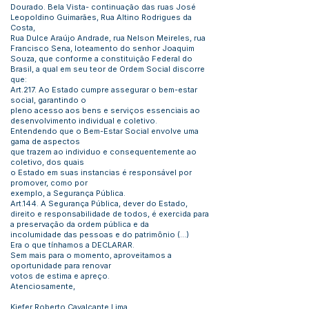
Dourado. Bela Vista- continuação das ruas José
Leopoldino Guimarães, Rua Altino Rodrigues da
Costa,
Rua Dulce Araújo Andrade, rua Nelson Meireles, rua
Francisco Sena, loteamento do senhor Joaquim
Souza, que conforme a constituição Federal do
Brasil, a qual em seu teor de Ordem Social discorre
que:
Art.217. Ao Estado cumpre assegurar o bem-estar
social, garantindo o
pleno acesso aos bens e serviços essenciais ao
desenvolvimento individual e coletivo.
Entendendo que o Bem-Estar Social envolve uma
gama de aspectos
que trazem ao individuo e consequentemente ao
coletivo, dos quais
o Estado em suas instancias é responsável por
promover, como por
exemplo, a Segurança Pública.
Art.144. A Segurança Pública, dever do Estado,
direito e responsabilidade de todos, é exercida para
a preservação da ordem pública e da
incolumidade das pessoas e do patrimônio (...)
Era o que tínhamos a DECLARAR.
Sem mais para o momento, aproveitamos a
oportunidade para renovar
votos de estima e apreço.
Atenciosamente,
Kiefer Roberto Cavalcante Lima