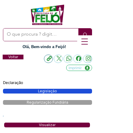
Olá, Bem-vindo a Feijó!
Voltar
Imprimir
Declaração
Legislação
Regularização Fundiária
Visualizar