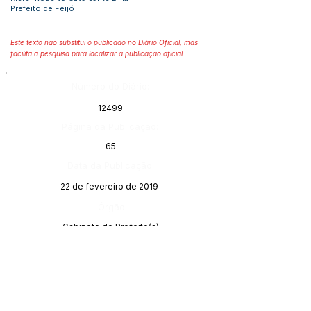
Prefeito de Feijó
Este texto não substitui o publicado no Diário Oficial, mas
facilita a pesquisa para localizar a publicação oficial.
Número do Diário:
12499
Página da Publicação:
65
Data da Publicação:
22 de fevereiro de 2019
Órgão:
Gabinete do Prefeito(a)