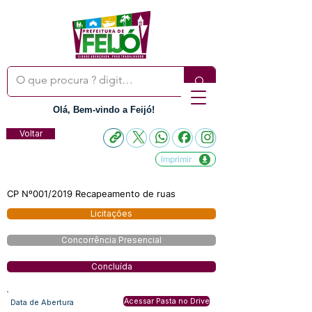
Olá, Bem-vindo a Feijó!
Voltar
Imprimir
CP Nº001/2019 Recapeamento de ruas
Licitações
Concorrência Presencial
Concluída
Acessar Pasta no Drive
Data de Abertura