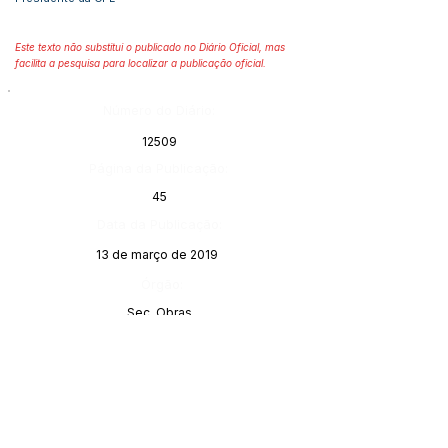
Este texto não substitui o publicado no Diário Oficial, mas
facilita a pesquisa para localizar a publicação oficial.
Número do Diário:
12509
Página da Publicação:
45
Data da Publicação:
13 de março de 2019
Órgão:
Sec. Obras