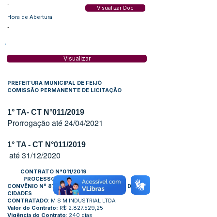
-
Visualizar Doc
Hora de Abertura
-
Visualizar
PREFEITURA MUNICIPAL DE FEIJÓ
COMISSÃO PERMANENTE DE LICITAÇÃO
1° TA- CT N°011/2019
Prorrogação
até 24/04/2021
1° TA - CT N°011/2019
até 31/12/2020
CONTRATO N°011/2019
PROCESSO N°006/2019
CONVÊNIO Nº 876547/2017 – MINISTERIO DAS
CIDADES
CONTRATADO
: M S M INDUSTRIAL LTDA
Valor do Contrato:
R$ 2.827.529,25
Vigência do Contrato
: 240 dias