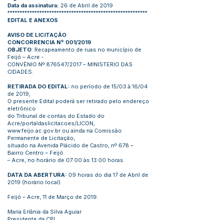
Data da assinatura:
26 de Abril de 2019
*********************************************************
EDITAL E ANEXOS
AVISO DE LICITAÇÃO
CONCORRENCIA Nº 001/2019
OBJETO
: Recapeamento de ruas no município de
Feijó – Acre -
CONVÊNIO Nº 876547/2017 – MINISTERIO DAS
CIDADES.
RETIRADA DO EDITAL:
no período de 15/03 à 16/04
de 2019,
O presente Edital poderá ser retirado pelo endereço
eletrônico
do Tribunal de contas do Estado do
Acre/portaldaslicitacoes/LICON,
www.feijo.ac.gov.br
ou ainda na Comissão
Permanente de Licitação,
situado na Avenida Plácido de Castro, nº 678 –
Bairro Centro – Feijó
– Acre, no horário de 07:00 às 13:00 horas.
DATA DA ABERTURA:
09 horas do dia 17 de Abril de
2019 (horário local).
Feijó – Acre, 11 de Março de 2019.
Maria Erlânia da Silva Aguiar
Presidente da CPL