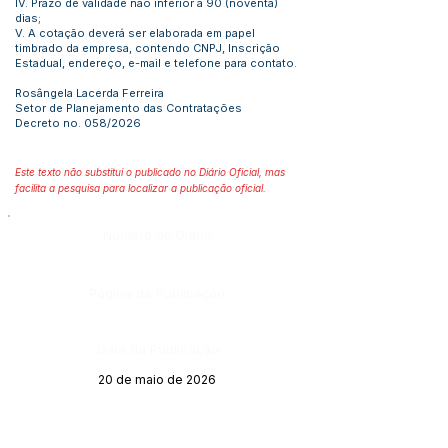
IV. Prazo de validade não inferior a 90 (noventa)
dias;
V. A cotação deverá ser elaborada em papel
timbrado da empresa, contendo CNPJ, Inscrição
Estadual, endereço, e-mail e telefone para contato.
Rosângela Lacerda Ferreira
Setor de Planejamento das Contratações
Decreto no. 058/2026
Este texto não substitui o publicado no Diário Oficial, mas
facilita a pesquisa para localizar a publicação oficial.
Número do Diário:
Página da Publicação:
Data da Publicação:
20 de maio de 2026
Órgão: