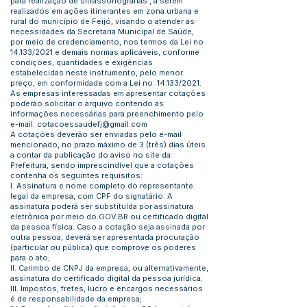
para realização de ultrassonografias , a serem
realizados em ações itinerantes em zona urbana e
rural do município de Feijó, visando o atender as
necessidades da Secretaria Municipal de Saúde,
por meio de credenciamento, nos termos da Lei no
14.133/2021 e demais normas aplicáveis, conforme
condições, quantidades e exigências
estabelecidas neste instrumento, pelo menor
preço, em conformidade com a Lei no. 14.133/2021.
As empresas interessadas em apresentar cotações
poderão solicitar o arquivo contendo as
informações necessárias para preenchimento pelo
e-mail:
cotacoessaudefj@gmail.com
A cotações deverão ser enviadas pelo e-mail
mencionado, no prazo máximo de 3 (três) dias úteis
a contar da publicação do aviso no site da
Prefeitura, sendo imprescindível que a cotações
contenha os seguintes requisitos:
I. Assinatura e nome completo do representante
legal da empresa, com CPF do signatário. A
assinatura poderá ser substituída por assinatura
eletrônica por meio do GOV.BR ou certificado digital
da pessoa física. Caso a cotação seja assinada por
outra pessoa, deverá ser apresentada procuração
(particular ou pública) que comprove os poderes
para o ato;
II. Carimbo de CNPJ da empresa, ou alternativamente,
assinatura do certificado digital da pessoa jurídica;
III. Impostos, fretes, lucro e encargos necessários
é de responsabilidade da empresa;