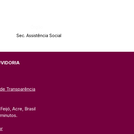
Órgão:
Sec. Assistência Social
UVIDORIA
 de Transparência
eijó, Acre, Brasil
 minutos. 
br