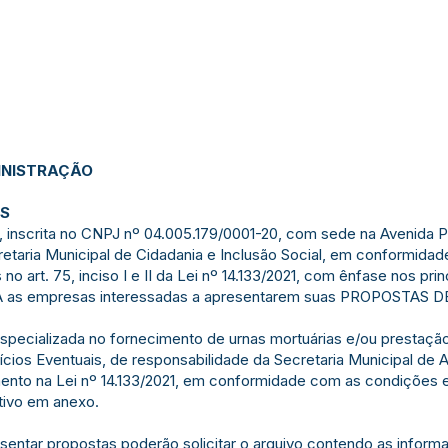
INISTRAÇÃO
OS
inscrita no CNPJ nº 04.005.179/0001-20, com sede na Avenida Pl
etaria Municipal de Cidadania e Inclusão Social, em conformidad
art. 75, inciso I e II da Lei nº 14.133/2021, com ênfase nos pri
DA as empresas interessadas a apresentarem suas PROPOSTAS 
specializada no fornecimento de urnas mortuárias e/ou prestaçã
os Eventuais, de responsabilidade da Secretaria Municipal de A
ento na Lei nº 14.133/2021, em conformidade com as condições 
tivo em anexo.
entar propostas poderão solicitar o arquivo contendo as inform