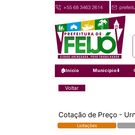
+55 68 3463 2614
prefeit
🏠Início
Município⬇️
Voltar
Cotação de Preço - Urn
Licitações