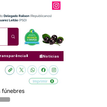
ito
Delegado Railson
(Republicanos)
Juarez Leitão
(PSD)
ransparência⬇️
📰Notícias
Imprimir
s fúnebres