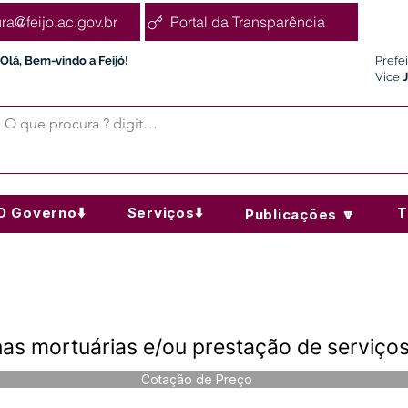
ura@feijo.ac.gov.br
Portal da Transparência
Olá, Bem-vindo a Feijó!
Prefe
Vice
O Governo⬇️
Serviços⬇️
T
Publicações 🔽
as mortuárias e/ou prestação de serviço
Cotação de Preço