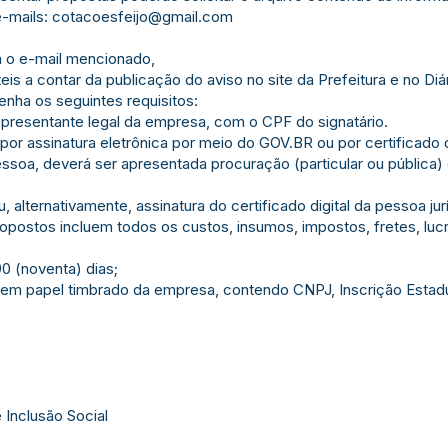
e-mails:
cotacoesfeijo@gmail.com
a o e-mail mencionado,
eis a contar da publicação do aviso no site da Prefeitura e no D
enha os seguintes requisitos:
epresentante legal da empresa, com o CPF do signatário.
 por assinatura eletrônica por meio do GOV.BR ou por certificado d
essoa, deverá ser apresentada procuração (particular ou públic
 alternativamente, assinatura do certificado digital da pessoa jur
ropostos incluem todos os custos, insumos, impostos, fretes, lu
90 (noventa) dias;
 em papel timbrado da empresa, contendo CNPJ, Inscrição Estadu
 Inclusão Social