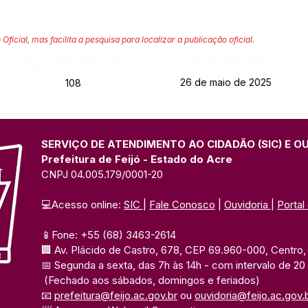
 Oficial, mas facilita a pesquisa para localizar a publicação oficial.
Página da Publicação:
Data da Publicação:
26 de maio de 2025
108
SERVIÇO DE ATENDIMENTO AO CIDADÃO (SIC) E O
Prefeitura de Feijó - Estado do Acre
CNPJ 04.005.179/0001-20
💻Acesso online: 
SIC 
| 
Fale Conosco
 | 
Ouvidoria
| 
Portal
📱Fone: +55 (68) 3463-2614 
🏢 Av. Plácido de Castro, 678, CEP 69.960-000, Centro, F
📅 Segunda a sexta, das 7h às 14h 
- com intervalo de 20
(Fechado aos sábados, domingos e feriados)
📧 
prefeitura@feijo.ac.gov.br
 ou 
ouvidoria@feijo.ac.gov.