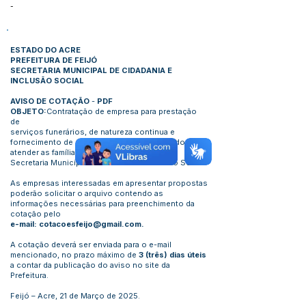
-
ESTADO DO ACRE
PREFEITURA DE FEIJÓ
SECRETARIA MUNICIPAL DE CIDADANIA E
INCLUSÃO SOCIAL
AVISO DE COTAÇÃO
-
PDF
OBJETO:
Contratação de empresa para prestação
de
serviços funerários, de natureza continua e
fornecimento de urnas funerárias, objetivando
atender as famílias de baixa renda através da
Secretaria Municipal de Cidadania e Inclusão Social.
As empresas interessadas em apresentar propostas
poderão solicitar o arquivo contendo as
informações necessárias para preenchimento da
cotação pelo
e-mail:
cotacoesfeijo@gmail.com
.
A cotação deverá ser enviada para o e-mail
mencionado, no prazo máximo de
3 (três) dias úteis
a contar da publicação do aviso no site da
Prefeitura.
Feijó – Acre, 21 de Março de 2025.