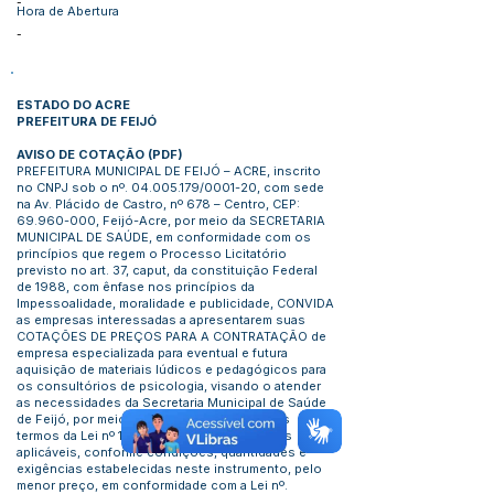
-
Hora de Abertura
-
ESTADO DO ACRE
PREFEITURA DE FEIJÓ
AVISO DE COTAÇÃO
(
PDF
)
PREFEITURA MUNICIPAL DE FEIJÓ – ACRE, inscrito
no CNPJ sob o nº.
04.005.179
/0001-20, com sede
na Av. Plácido de Castro, nº 678 – Centro, CEP:
69.960-000
, Feijó-Acre, por meio da SECRETARIA
MUNICIPAL DE SAÚDE, em conformidade com os
princípios que regem o Processo Licitatório
previsto no art. 37, caput, da constituição Federal
de 1988, com ênfase nos princípios da
Impessoalidade, moralidade e publicidade, CONVIDA
as empresas interessadas a apresentarem suas
COTAÇÕES DE PREÇOS PARA A CONTRATAÇÃO de
empresa especializada para eventual e futura
aquisição de materiais lúdicos e pedagógicos para
os consultórios de psicologia, visando o atender
as necessidades da Secretaria Municipal de Saúde
de Feijó, por meio de pregão eletrônico, nos
termos da Lei nº 14.133/2021 e demais normas
aplicáveis, conforme condições, quantidades e
exigências estabelecidas neste instrumento, pelo
menor preço, em conformidade com a Lei nº.