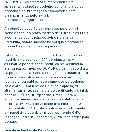
14.133/2021. As empresas interessadas em
apresentar cotações poderão solicitar o arquivo
contendo as informações necessárias para
preenchimento pelo e-mail:
cotacoesfeijo@gmail.com
.
A cotações deverão ser enviadas pelo e-mail
mencionado, no prazo máximo de 3 (três) dias úteis
a contar da publicação do aviso no site da
Prefeitura, sendo imprescindível que a cotações
contenha os seguintes requisitos:
I. Assinatura e nome completo do representante
legal da empresa, com CPF do signatário. A
assinatura poderá ser substituída por assinatura
eletrônica por meio do GOV.BR ou certificado digital
da pessoa física. Caso a cotação seja assinada por
outra pessoa, deverá ser apresentada procuração
(particular ou pública) que comprove os poderes
para o ato; II. Carimbo de CNPJ da empresa, ou
alternativamente, assinatura do certificado digital da
pessoa jurídica; III. Impostos, fretes, lucro e
encargos necessários é de responsabilidade da
empresa; IV. Prazo de validade não inferior a 90
(noventa) dias; V. A cotação deverá ser elaborada
em papel timbrado da empresa, contendo CNPJ,
Inscrição Estadual, endereço, e-mail e telefone para
contato.
Gracilene Freitas de Paiva Souza