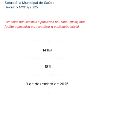
Secretária Municipal de Saúde
Decreto Nº017/2025
Este texto não substitui o publicado no Diário Oficial, mas
facilita a pesquisa para localizar a publicação oficial.
Número do Diário:
14164
Página da Publicação:
186
Data da Publicação:
9 de dezembro de 2025
Órgão:
Sec. Educação