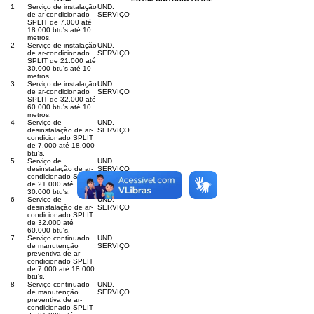
1
Serviço de instalação
UND.
de ar-condicionado
SERVIÇO
SPLIT de 7.000 até
18.000 btu's até 10
metros.
2
Serviço de instalação
UND.
de ar-condicionado
SERVIÇO
SPLIT de 21.000 até
30.000 btu's até 10
metros.
3
Serviço de instalação
UND.
de ar-condicionado
SERVIÇO
SPLIT de 32.000 até
60.000 btu's até 10
metros.
4
Serviço de
UND.
desinstalação de ar-
SERVIÇO
condicionado SPLIT
de 7.000 até 18.000
btu's.
5
Serviço de
UND.
desinstalação de ar-
SERVIÇO
condicionado SPLIT
de 21.000 até
30.000 btu's.
6
Serviço de
UND.
desinstalação de ar-
SERVIÇO
condicionado SPLIT
de 32.000 até
60.000 btu's.
7
Serviço continuado
UND.
de manutenção
SERVIÇO
preventiva de ar-
condicionado SPLIT
de 7.000 até 18.000
btu's.
8
Serviço continuado
UND.
de manutenção
SERVIÇO
preventiva de ar-
condicionado SPLIT