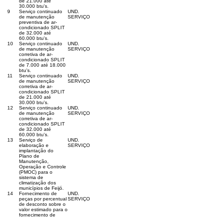
de 21.000 até
30.000 btu's.
9
Serviço continuado
UND.
de manutenção
SERVIÇO
preventiva de ar-
condicionado SPLIT
de 32.000 até
60.000 btu's.
10
Serviço continuado
UND.
de manutenção
SERVIÇO
corretiva de ar-
condicionado SPLIT
de 7.000 até 18.000
btu's.
11
Serviço continuado
UND.
de manutenção
SERVIÇO
corretiva de ar-
condicionado SPLIT
de 21.000 até
30.000 btu's.
12
Serviço continuado
UND.
de manutenção
SERVIÇO
corretiva de ar-
condicionado SPLIT
de 32.000 até
60.000 btu's.
13
Serviço de
UND.
elaboração e
SERVIÇO
implantação do
Plano de
Manutenção,
Operação e Controle
(PMOC) para o
sistema de
climatização dos
municípios de Feijó.
14
Fornecimento de
UND.
peças por percentual
SERVIÇO
de desconto sobre o
valor estimado para o
fornecimento de