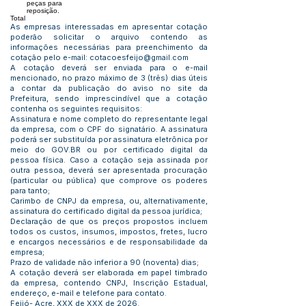
peças para
reposição.
Total
As empresas interessadas em apresentar cotação
poderão solicitar o arquivo contendo as
informações necessárias para preenchimento da
cotação pelo e-mail:
cotacoesfeijo@gmail.com
A cotação deverá ser enviada para o e-mail
mencionado, no prazo máximo de 3 (três) dias úteis
a contar da publicação do aviso no site da
Prefeitura, sendo imprescindível que a cotação
contenha os seguintes requisitos:
Assinatura e nome completo do representante legal
da empresa, com o CPF do signatário. A assinatura
poderá ser substituída por assinatura eletrônica por
meio do GOV.BR ou por certificado digital da
pessoa física. Caso a cotação seja assinada por
outra pessoa, deverá ser apresentada procuração
(particular ou pública) que comprove os poderes
para tanto;
Carimbo de CNPJ da empresa, ou, alternativamente,
assinatura do certificado digital da pessoa jurídica;
Declaração de que os preços propostos incluem
todos os custos, insumos, impostos, fretes, lucro
e encargos necessários e de responsabilidade da
empresa;
Prazo de validade não inferior a 90 (noventa) dias;
A cotação deverá ser elaborada em papel timbrado
da empresa, contendo CNPJ, Inscrição Estadual,
endereço, e-mail e telefone para contato.
Feijó- Acre, XXX de XXX de 2026.