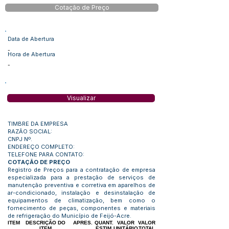
Cotação de Preço
Data de Abertura
-
Hora de Abertura
-
Visualizar
TIMBRE DA EMPRESA
RAZÃO SOCIAL:
CNPJ Nº.
ENDEREÇO COMPLETO:
TELEFONE PARA CONTATO:
COTAÇÃO DE PREÇO
Registro de Preços para a contratação de empresa
especializada para a prestação de serviços de
manutenção preventiva e corretiva em aparelhos de
ar-condicionado, instalação e desinstalação de
equipamentos de climatização, bem como o
fornecimento de peças, componentes e materiais
de refrigeração do Município de Feijó-Acre.
ITEM
DESCRIÇÃO DO
APRES.
QUANT.
VALOR
VALOR
ITEM
ESTIM.
UNITÁRIO
TOTAL