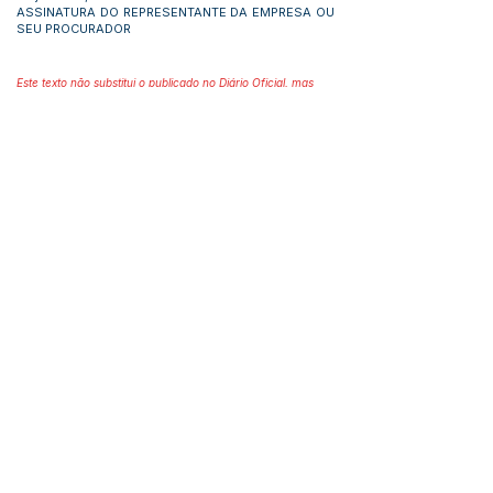
ASSINATURA DO REPRESENTANTE DA EMPRESA OU
SEU PROCURADOR
Este texto não substitui o publicado no Diário Oficial, mas
facilita a pesquisa para localizar a publicação oficial.
Número do Diário:
14293
Página da Publicação:
160
Data da Publicação:
24 de junho de 2026
Órgão: