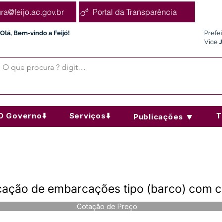
ura@feijo.ac.gov.br
Portal da Transparência
Olá, Bem-vindo a Feijó!
Prefe
Vice
O Governo⬇️
Serviços⬇️
T
Publicações 🔽
cação de embarcações tipo (barco) com 
Cotação de Preço