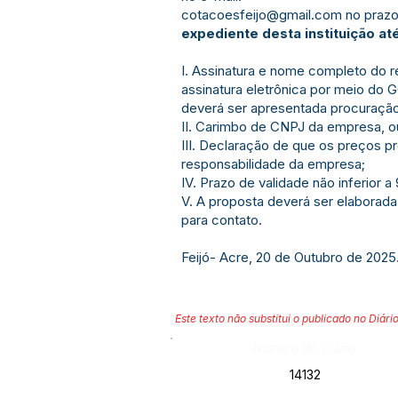
cotacoesfeijo@gmail.com
no praz
expediente desta instituição at
I. Assinatura e nome completo do r
assinatura eletrônica por meio do G
deverá ser apresentada procuração 
II. Carimbo de CNPJ da empresa, ou,
III. Declaração de que os preços p
responsabilidade da empresa;
IV. Prazo de validade não inferior a
V. A proposta deverá ser elaborad
para contato.
Feijó- Acre, 20 de Outubro de 2025
Este texto não substitui o publicado no Diário
Número do Diário:
14132