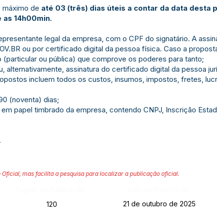
o máximo de
até 03 (três) dias úteis a contar da data desta 
é as 14h00min.
epresentante legal da empresa, com o CPF do signatário. A assina
OV.BR ou por certificado digital da pessoa física. Caso a propost
(particular ou pública) que comprove os poderes para tanto;
 alternativamente, assinatura do certificado digital da pessoa jur
ropostos incluem todos os custos, insumos, impostos, fretes, lu
 90 (noventa) dias;
a em papel timbrado da empresa, contendo CNPJ, Inscrição Estadu
.
 Oficial, mas facilita a pesquisa para localizar a publicação oficial.
Página da Publicação:
Data da Publicação:
21 de outubro de 2025
120