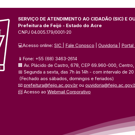
SERVIÇO DE ATENDIMENTO AO CIDADÃO (SIC) E O
Prefeitura de Feijó - Estado do Acre
CNPJ 04.005.179/0001-20
💻Acesso online: 
SIC 
| 
Fale Conosco
 | 
Ouvidoria
| 
Portal
📱Fone: +55 (68) 3463-2614 
🏢 Av. Plácido de Castro, 678, CEP 69.960-000, Centro, F
📅 Segunda a sexta, das 7h às 14h 
- com intervalo de 20
(Fechado aos sábados, domingos e feriados)
📧 
prefeitura@feijo.ac.gov.br
 ou 
ouvidoria@feijo.ac.gov.
📨 Acesso ao 
Webmail Corporativo