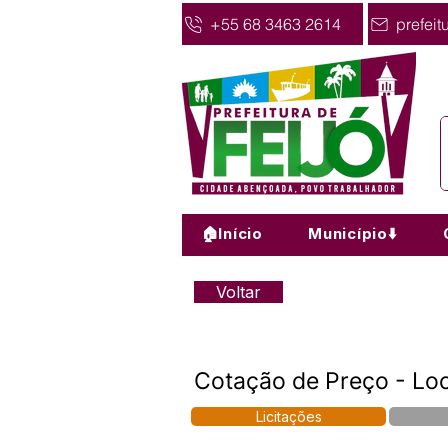
+55 68 3463 2614
prefeit
🏠Início
Município⬇️
Voltar
Cotação de Preço - Lo
Licitações