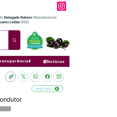
ito
Delegado Railson
(Republicanos)
Juarez Leitão
(PSD)
ransparência⬇️
📰Notícias
Imprimir
condutor