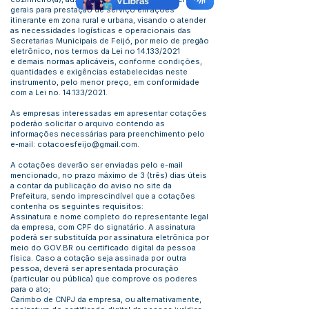
gerais para prestação de serviço em ações
itinerante em zona rural e urbana, visando o atender
as necessidades logísticas e operacionais das
Secretarias Municipais de Feijó, por meio de pregão
eletrônico, nos termos da Lei no 14.133/2021
e demais normas aplicáveis, conforme condições,
quantidades e exigências estabelecidas neste
instrumento, pelo menor preço, em conformidade
com a Lei no. 14.133/2021.
As empresas interessadas em apresentar cotações
poderão solicitar o arquivo contendo as
informações necessárias para preenchimento pelo
e-mail:
cotacoesfeijo@gmail.com
.
A cotações deverão ser enviadas pelo e-mail
mencionado, no prazo máximo de 3 (três) dias úteis
a contar da publicação do aviso no site da
Prefeitura, sendo imprescindível que a cotações
contenha os seguintes requisitos:
Assinatura e nome completo do representante legal
da empresa, com CPF do signatário. A assinatura
poderá ser substituída por assinatura eletrônica por
meio do GOV.BR ou certificado digital da pessoa
física. Caso a cotação seja assinada por outra
pessoa, deverá ser apresentada procuração
(particular ou pública) que comprove os poderes
para o ato;
Carimbo de CNPJ da empresa, ou alternativamente,