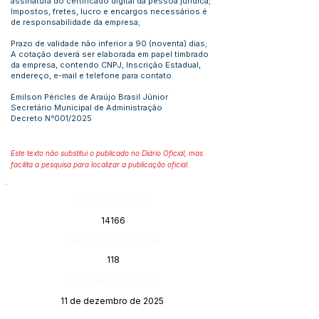
assinatura do certificado digital da pessoa jurídica;
Impostos, fretes, lucro e encargos necessários é
de responsabilidade da empresa;
Prazo de validade não inferior a 90 (noventa) dias;
A cotação deverá ser elaborada em papel timbrado
da empresa, contendo CNPJ, Inscrição Estadual,
endereço, e-mail e telefone para contato.
Emilson Péricles de Araújo Brasil Júnior
Secretário Municipal de Administração
Decreto N°001/2025
Este texto não substitui o publicado no Diário Oficial, mas
facilita a pesquisa para localizar a publicação oficial.
Número do Diário:
14166
Página da Publicação:
118
Data da Publicação:
11 de dezembro de 2025