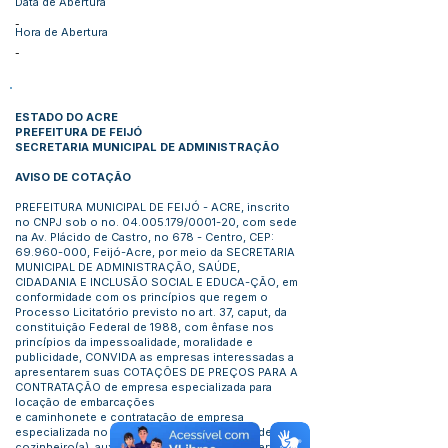
Data de Abertura
-
Hora de Abertura
-
ESTADO DO ACRE
PREFEITURA DE FEIJÓ
SECRETARIA MUNICIPAL DE ADMINISTRAÇÃO
AVISO DE COTAÇÃO
PREFEITURA MUNICIPAL DE FEIJÓ - ACRE, inscrito
no CNPJ sob o no.
04.005.179
/0001-20, com sede
na Av. Plácido de Castro, no 678 - Centro, CEP:
69.960-000
, Feijó-Acre, por meio da SECRETARIA
MUNICIPAL DE ADMINISTRAÇÃO, SAÚDE,
CIDADANIA E INCLUSÃO SOCIAL E EDUCA-ÇÃO, em
conformidade com os princípios que regem o
Processo Licitatório previsto no art. 37, caput, da
constituição Federal de 1988, com ênfase nos
princípios da impessoalidade, moralidade e
publicidade, CONVIDA as empresas interessadas a
apresentarem suas COTAÇÕES DE PREÇOS PARA A
CONTRATAÇÃO de empresa especializada para
locação de embarcações
e caminhonete e contratação de empresa
especializada no fornecimento de serviços de
cozinheiro(a), auxiliar de cozinha e auxiliar serviços