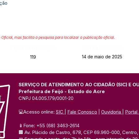
ação
 Oficial, mas facilita a pesquisa para localizar a publicação oficial.
Página da Publicação:
Data da Publicação:
14 de maio de 2025
119
SERVIÇO DE ATENDIMENTO AO CIDADÃO (SIC) E O
Prefeitura de Feijó - Estado do Acre
CNPJ 04.005.179/0001-20
💻Acesso online: 
SIC 
| 
Fale Conosco
 | 
Ouvidoria
| 
Portal
📱Fone: +55 (68) 3463-2614 
🏢 Av. Plácido de Castro, 678, CEP 69.960-000, Centro, F