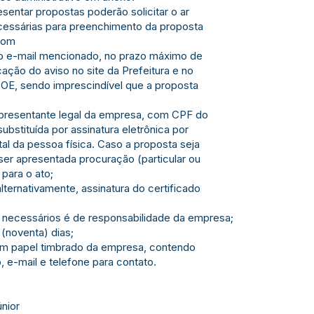
entar propostas poderão solicitar o ar
cessárias para preenchimento da proposta
com
lo e-mail mencionado, no prazo máximo de
icação do aviso no site da Prefeitura e no
 DOE, sendo imprescindível que a proposta
presentante legal da empresa, com CPF do
substituída por assinatura eletrônica por
tal da pessoa física. Caso a proposta seja
ser apresentada procuração (particular ou
para o ato;
ternativamente, assinatura do certificado
s necessários é de responsabilidade da empresa;
 (noventa) dias;
em papel timbrado da empresa, contendo
 e-mail e telefone para contato.
únior