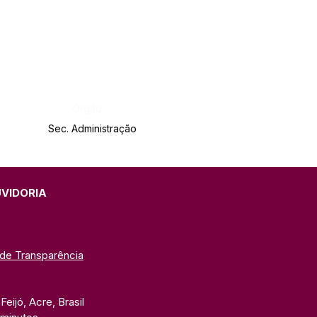
Órgão:
Sec. Administração
UVIDORIA
 de Transparência
eijó, Acre, Brasil