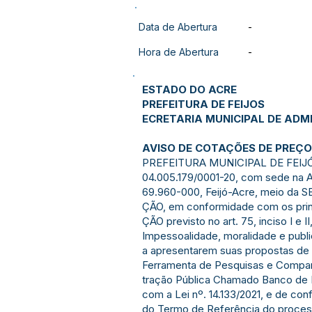
Data de Abertura
-
Hora de Abertura
-
ESTADO DO ACRE
PREFEITURA DE FEIJOS
ECRETARIA MUNICIPAL DE ADM
AVISO DE COTAÇÕES DE PREÇ
PREFEITURA MUNICIPAL DE FEIJÓ -
04.005.179/0001-20, com sede na A
69.960-000, Feijó-Acre, meio d
ÇÃO, em conformidade com os pri
ÇÃO previsto no art. 75, inciso I e 
Impessoalidade, moralidade e pub
a apresentarem suas propostas de 
Ferramenta de Pesquisas e Compar
tração Pública Chamado Banco de
com a Lei nº. 14.133/2021, e de c
do Termo de Referência do process