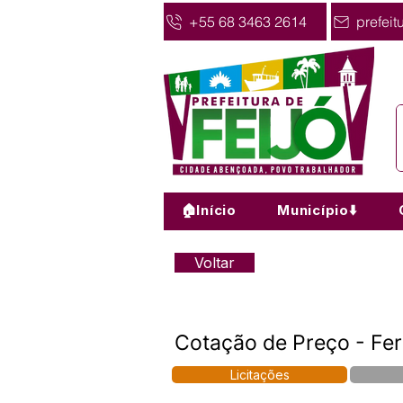
+55 68 3463 2614
prefeit
🏠Início
Município⬇️
Voltar
Cotação de Preço - Fe
Licitações