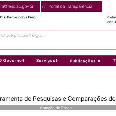
ura@feijo.ac.gov.br
Portal da Transparência
Olá, Bem-vindo a Feijó!
Prefe
Vice
O Governo⬇️
Serviços⬇️
T
Publicações 🔽
rramenta de Pesquisas e Comparações de
Cotação de Preço