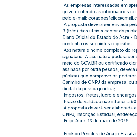
As empresas interessadas em apres
quivo contendo as informações ne
pelo e-mail:
cotacoesfeijo@gmail.
A proposta deverá ser enviada pe
3 (três) dias uteis a contar da publ
Diário Oficial do Estado do Acre -
contenha os seguintes requisitos:
Assinatura e nome completo do re
signatário. A assinatura poderá ser 
meio do GOV.BR ou certificado digi
assinada por outra pessoa, deverá 
pública) que comprove os poderes 
Carimbo de CNPJ da empresa, ou al
digital da pessoa jurídica;
Impostos, fretes, lucro e encargo
Prazo de validade não inferior a 90
A proposta deverá ser elaborada 
CNPJ, Inscrição Estadual, endereço,
Feijó-Acre, 13 de maio de 2025.
Emilson Péricles de Araújo Brasil J