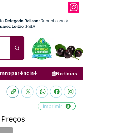
ito
Delegado Railson
(Republicanos)
Juarez Leitão
(PSD)
ransparência⬇️
📰Notícias
Imprimir
 Preços