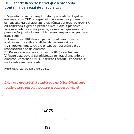
DOE, sendo imprescindível que a proposta
contenha os seguintes requisitos:
I. Assinatura e nome completo do representante legal da
empresa, com CPF do signatário. A assinatura poderá
ser
substituída por assinatura eletrônica por meio do GOV.BR
ou certificado digital da pessoa física. Caso a proposta
seja
assinada por outra pessoa, deverá ser apresentada
procuração (particular ou pública) que comprove os poderes
para o
ato;
II. Carimbo de CNPJ da empresa, ou alternativamente,
assinatura do certificado digital da pessoa jurídica;
III. Impostos, fretes, lucro e encargos necessários é de
responsabilidade da empresa;
IV. Prazo de validade não inferior a 90 (noventa) dias;
V. A proposta deverá ser elaborada em papel timbrado da
empresa, contendo CNPJ, Inscrição Estadual, endereço, e-
mail
e telefone para contato.
Feijó-Acre, 29 de julho de 2025.
Este texto não substitui o publicado no Diário Oficial, mas
facilita a pesquisa para localizar a publicação oficial.
Número do Diário:
14075
Página da Publicação:
192