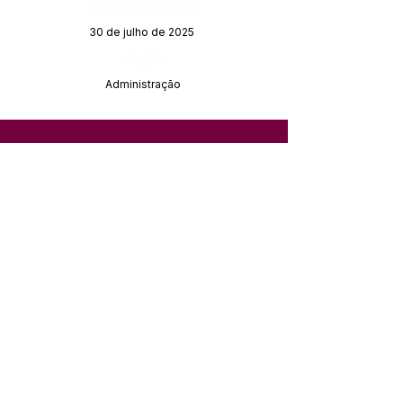
Data da Publicação:
30 de julho de 2025
Órgão:
Administração
SERVIÇO DE ATENDIMENTO AO 
CIDADÃO (SIC) E OUVIDORIA
Prefeitura de Feijó - Estado do 
Acre
CNPJ 04.005.179/0001-20
💻Acesso online: 
SIC 
| 
Fale Conosco
 | 