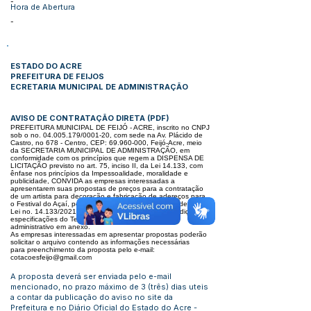
-
Hora de Abertura
-
ESTADO DO ACRE
PREFEITURA DE FEIJOS
ECRETARIA MUNICIPAL DE ADMINISTRAÇÃO
AVISO DE CONTRATAÇÃO DIRETA
(
PDF
)
PREFEITURA MUNICIPAL DE FEIJÓ - ACRE, inscrito no CNPJ
sob o no.
04.005.179
/0001-20, com sede na Av. Plácido de
Castro,
no 678 - Centro, CEP:
69.960-000
, Feijó-Acre, meio
da SECRETARIA MUNICIPAL DE ADMINISTRAÇÃO, em
conformidade com os
princípios que regem a DISPENSA DE
LICITAÇÃO previsto no art. 75, inciso II, da Lei 14.133, com
ênfase nos princípios da
Impessoalidade, moralidade e
publicidade, CONVIDA as empresas interessadas a
apresentarem suas propostas de preços para a
contratação
de um artista para decoração e fabricação de adereços para
o Festival do Açaí, pelo menor preço, em conformidade
com a
Lei no. 14.133/2021, e de conformidade com as condições e
especificações do Termo de Referência do processo
administrativo
em anexo.
As empresas interessadas em apresentar propostas poderão
solicitar o arquivo contendo as informações necessárias
para
preenchimento da proposta pelo e-mail:
cotacoesfeijo@gmail.com
A proposta deverá ser enviada pelo e-mail
mencionado, no prazo máximo de 3 (três) dias uteis
a contar da publicação do aviso no site
da
Prefeitura e no Diário Oficial do Estado do Acre -