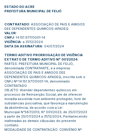
ESTADO DO ACRE
PREFEITURA MUNICIPAL DE FEIJÓ
CONTRATADO:
ASSOCIAÇÃO DE PAIS E AMIGOS
DEE DEPENDENTES QUIMICOS-APADEQ
VALOR:
CNPJ:
14.151.977
/0001-14
VIGÊNCIA:
a 31/12/2024
DATA DA ASSINATURA:
04/07/2024
TERMO ADITIVO PRORROGAÇÃO DE VIGÊNCIA
EXTRATO DE TERMO ADITIVO Nº 001/2024
PARTES: PREFEITURA MUNICIPAL DE FEIJÓ,
denominada CONTRATANTE, e a empresa
ASSOCIAÇÃO DE PAIS E AMIGOS DEE
DEPENDENTES QUIMICOS-APADEQ, inscrita sob o
CNPJ Nº 14.151.977/0001-14, denominado
CONTRATADO.
OBJETO: Atender dependentes químicos em
processo de Reinserção Social, ale de oferecer
moradia assistida num ambiente protegido, livre de
substancias psicoativa, que favoreça a manutenção
da abstinência, de acordo com a Lei
Municipal N°587/2013, N° 001/2023, de 25/07/2023
a partir de 25/07/2024 a 31/12/2024, Permanecendo
inalteradas as demais cláusulas do presente
contrato.
MODALIDADE DE CONTRATAÇÃO: CONVÊNIO Nº.