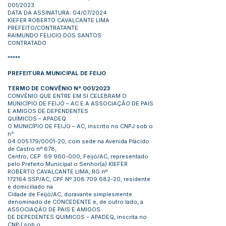
001/2023
DATA DA ASSINATURA: 04/07/2024
KIEFER ROBERTO CAVALCANTE LIMA
PREFEITO/CONTRATANTE
RAIMUNDO FELICIO DOS SANTOS
CONTRATADO
*****
PREFEITURA MUNICIPAL DE FEIJO
TERMO DE CONVÊNIO N° 001/2023
CONVÊNIO QUE ENTRE EM SI CELEBRAM O
MUNICÍPIO DE FEIJÓ – AC E A ASSOCIAÇÃO DE PAIS
E AMIGOS DE DEPENDENTES
QUÍMICOS – APADEQ.
O MUNICÍPIO DE FEIJO – AC, inscrito no CNPJ sob o
n°
04.005.179
/0001-20, com sede na Avenida Plácido
de Castro nº 678,
Centro, CEP:
69.960-000
, Feijó/AC, representado
pelo Prefeito Municipal o Senhor(a) KIEFER
ROBERTO CAVALCANTE LIMA, RG nº
172164 SSP/AC, CPF Nº
308.709.682-20
, residente
e domiciliado na
Cidade de Feijó/AC, doravante simplesmente
denominado de CONCEDENTE e, de outro lado, a
ASSOCIAÇÃO DE PAIS E AMIGOS
DE DEPEDENTES QUIMICOS – APADEQ, inscrita no
CNPJ sob o