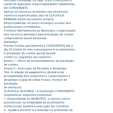
rescisão contratual, ou seja, fica a CONCEDENTE
isenta de quaisquer responsabilidades trabalhistas.
DA CONVENENTE:
Aplicar os recursos recebidos nas despesas/
objetivos especificados (as) na CLAUSULA
PRIMEIRA deste documento próprio;
Responsabilizar-se pelos encargos sociais dos
profissionais contratados;
Fornecer Mensalmente ao Município, comprovação
dos recursos aplicados para prestação de contas
comprovando assim despesas
realizadas.
Prestar Contas parcialmente à CONCEDENTE até o
dia 20 (vinte) do mês subsequente à recebimentos.
A prestação de contas parcial deverá
conter os seguintes documentos:
Anexo I – Oficio de encaminhamento de prestação
de contas;
Anexo II – Execução de Receitas e despesas;
Obs. A relação de pagamentos deverá estar
acompanhada dos respectivos comprovantes a
despesas (cópia de notas fiscais, recibos de
prestação
de serviços).
CLÁUSULA SEGUNDA - A instituição CONVENENTE
respeitará as seguintes premissas:
I - Disponibilizar ao MUNICÍPIO, o serviço sócio
assistencial, na modalidade de acolhimento
institucional, durante a execução do Convênio.
II - Ajudar a prevenir e a remediar os problemas da