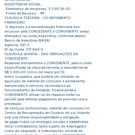
ASSISTÊNCIA SOCIAL.
-Elementos de despesas:
3.3.90.39.00
-Fonte de Recurso: - RP
CLAUSULA TERCEIRA – DO MOVIMENTO
FINANCEIRO
O depósito e a movimentação financeira dos
recursos pela CONCEDENTE à CONVENENTE serão
efetuados na Conta especifica, conforme abaixo:
Banco da Amazônia (BASA)
Agência: 021-3
N° da Conta:
071.669-0
CLAUSULA QUARTA – DAS OBRIGAÇÕES DA
CONCEDENTE
Repassar mensalmente a CONVENENTE, para a conta
especificada na clausula terceira, a importância de
R$ 5.000,00 (cinco mil reais) por 10
leitos ocupados, que poderá ser utilizado na
aquisição de material de consumo e permanente,
manutenção e serviços necessários ao
funcionamento da Entidade. Poderá ainda a
CONVENENTE utilizar-se do repasse (total ou
parcial) para efetivar pagamento de pessoal com a
prestação
de serviços profissionais, material de consumo no
Centro de Recuperação de Cruzeiro do sul, ficando
sob sua inteira responsabilidade a obrigação
de pagar todos os encargos sociais e trabalhistas
do(s) contratado(s), tanto a parte do empregador
como do segurado, e indenizações oriunda de