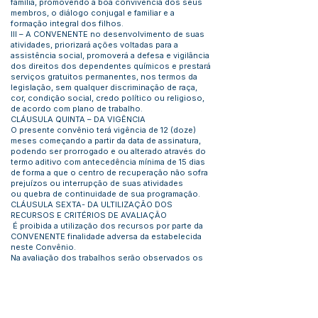
família, promovendo a boa convivência dos seus
membros, o diálogo conjugal e familiar e a
formação integral dos filhos.
III – A CONVENENTE no desenvolvimento de suas
atividades, priorizará ações voltadas para a
assistência social, promoverá a defesa e vigilância
dos direitos dos dependentes químicos e prestará
serviços gratuitos permanentes, nos termos da
legislação, sem qualquer discriminação de raça,
cor, condição social, credo político ou religioso,
de acordo com plano de trabalho.
CLÁUSULA QUINTA – DA VIGÊNCIA
O presente convênio terá vigência de 12 (doze)
meses começando a partir da data de assinatura,
podendo ser prorrogado e ou alterado através do
termo aditivo com antecedência mínima de 15 dias
de forma a que o centro de recuperação não sofra
prejuízos ou interrupção de suas atividades
ou quebra de continuidade de sua programação.
CLÁUSULA SEXTA- DA ULTILIZAÇÃO DOS
RECURSOS E CRITÉRIOS DE AVALIAÇÃO
É proibida a utilização dos recursos por parte da
CONVENENTE finalidade adversa da estabelecida
neste Convênio.
Na avaliação dos trabalhos serão observados os
dados levantados no monitoramento da Secretaria
Municipal de Ação Social em que serão observados
os itens abaixo elencados, devendo ser expedido
Termo de Cumprimentos de Objetivos. Desta Forma:
O efetivo atendimento que corresponda aos