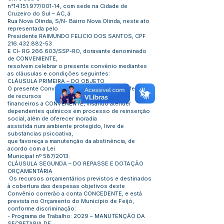
n°14.151.977/001-14, com sede na Cidade de
Cruzeiro do Sul – AC, á
Rua Nova Olinda, S/N- Bairro Nova Olinda, neste ato
representada pelo
Presidente RAIMUNDO FELICIO DOS SANTOS, CPF
216.432.882-53
E CI- RG 266.603/SSP-RO, doravante denominado
de CONVENIENTE,
resolvem celebrar o presente convênio mediantes
as cláusulas e condições seguintes:
CLÁUSULA PRIMEIRA – DO OBJETO
O presente Convênio tem por objeto a transferência
de recursos
financeiros a CONVENENTE, visando atender
dependentes químicos em processo de reinserção
social, além de oferecer moradia
assistida num ambiente protegido, livre de
substancias psicoativa,
que favoreça a manutenção da abstinência, de
acordo com a Lei
Municipal nº 587/2013.
CLÁUSULA SEGUNDA – DO REPASSE E DOTAÇÃO
ORÇAMENTÁRIA
Os recursos orçamentários previstos e destinados
à cobertura das despesas objetivos deste
Convênio correrão a conta CONCEDENTE, e está
prevista no Orçamento do Município de Feijó,
conforme discriminação:
- Programa de Trabalho: 2029 – MANUTENÇÃO DA
SECRETARIA DE