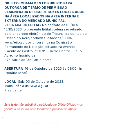
OBJETO: CHAMAMENTO PÚBLICO PARA
OUTORGA DE TERMO DE PERMISSÃO
REMUNERADA DE USO DE BOXES LOCALIZADOS
NA ÁREA LOCALIZADOS NA AREA INTERNA E
EXTERNA DO MERCADO MUNICIPAL.
RETIRADA DO EDITAL:
No período de 05/10 a
15/10/2023, o presente Edital poderá ser retirado
pelo endereço eletrônico do Tribunal de contas do
Estado do Acre/portaldaslicitacoes/LICON,
www.feijo.ac.gov.br
ou ainda na Comissão
Permanente de Licitação, situado na Avenida
Plácido de Castro, nº 678 – Bairro Centro – Feijó –
Acre, no horário de
07h00min as 13h00min horas.
ABERTURA:
16 de Outubro de 2023 às 0800min
(Horário local)
LOCAL:
Sala 03 de Outubro de 2023.
Maria Erlânia da Silva Aguiar
Presidente
Este texto não substitui o publicado no Diário Oficial, mas
facilita a pesquisa para localizar a publicação oficial.
Número do Diário: