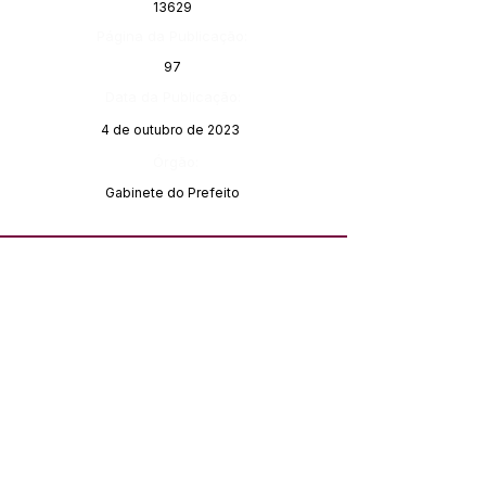
13629
Página da Publicação:
97
Data da Publicação:
4 de outubro de 2023
Órgão:
Gabinete do Prefeito
SERVIÇO DE ATENDIMENTO AO 
CIDADÃO (SIC) E OUVIDORIA
Prefeitura de Feijó - Estado do 