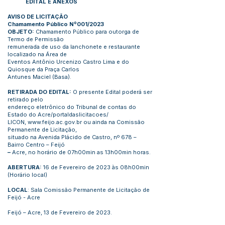
EDITAL E ANEXOS
AVISO DE LICITAÇÃO
Chamamento Público Nº001/2023
OBJETO:
Chamamento Público para outorga de
Termo de Permissão
remunerada de uso da lanchonete e restaurante
localizado na Área de
Eventos Antônio Urcenizo Castro Lima e do
Quiosque da Praça Carlos
Antunes Maciel (Basa).
RETIRADA DO EDITAL:
O presente Edital poderá ser
retirado pelo
endereço eletrônico do Tribunal de contas do
Estado do Acre/portaldaslicitacoes/
LICON,
www.feijo.ac.gov.br
ou ainda na Comissão
Permanente de Licitação,
situado na Avenida Plácido de Castro, nº 678 –
Bairro Centro – Feijó
–
Acre, no horário de 07h00min as 13h00min horas.
ABERTURA:
16 de Fevereiro de 2023 às 08h00min
(Horário local)
LOCAL
: Sala Comissão Permanente de Licitação de
Feijó - Acre
Feijó – Acre, 13 de Fevereiro de 2023.