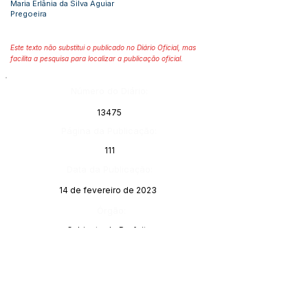
Maria Erlânia da Silva Aguiar
Pregoeira
Este texto não substitui o publicado no Diário Oficial, mas
facilita a pesquisa para localizar a publicação oficial.
Número do Diário:
13475
Página da Publicação:
111
Data da Publicação:
14 de fevereiro de 2023
Órgão:
Gabinete do Prefeito