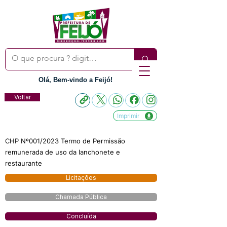
Olá, Bem-vindo a Feijó!
Voltar
Imprimir
CHP Nº001/2023 Termo de Permissão
remunerada de uso da lanchonete e
restaurante
Licitações
Chamada Pública
Concluída