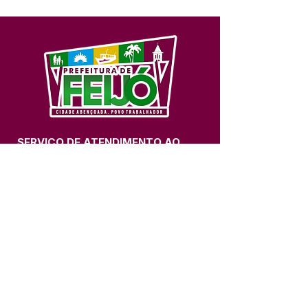
SERVIÇO DE ATENDIMENTO AO 
CIDADÃO (SIC) E OUVIDORIA
Prefeitura de Feijó - Estado do 
Acre
CNPJ 04.005.179/0001-20
💻Acesso online: 
SIC 
| 
Fale Conosco
 | 
Ouvidoria
| 
Portal de Transparência
📱Fone: +55 (68) 3463-2614 
🏢 Av. Plácido de Castro, 678, CEP 