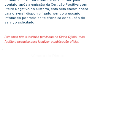
informará um e-mail e número de telefone para
contato, após a emissão da Certidão Positiva com
Efeito Negativo no Sistema, esta será encaminhada
para o e-mail disponibilizado, sendo o usuário
informado por meio de telefone da conclusão do
serviço solicitado.
Este texto não substitui o publicado no Diário Oficial, mas
facilita a pesquisa para localizar a publicação oficial.
Número do Diário:
Página da Publicação:
Data da Publicação:
Órgão:
Sec. Finanças