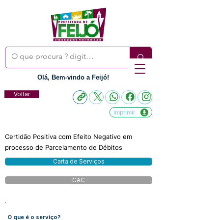
Olá, Bem-vindo a Feijó!
Voltar
Imprimir
Certidão Positiva com Efeito Negativo em
processo de Parcelamento de Débitos
Carta de Serviços
CAC
O que é o serviço?