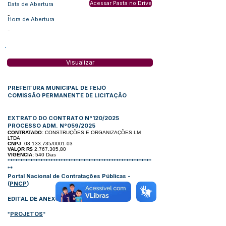
Acessar Pasta no Drive
Data de Abertura
-
Hora de Abertura
-
Visualizar
PREFEITURA MUNICIPAL DE FEIJÓ
COMISSÃO PERMANENTE DE LICITAÇÃO
EXTRATO DO CONTRATO N°120/2025
PROCESSO ADM. N°059/2025
CONTRATADO:
CONSTRUÇÕES E ORGANIZAÇÕES LM
LTDA
CNPJ
08.133.735/0001-03
VALOR R$
2.767.305,80
VIGÊNCIA:
540
Dias
*********************************************************
**
Portal Nacional de Contratações Públicas -
(
PNCP
)
EDITAL DE ANEXOS
*
PROJETOS
*