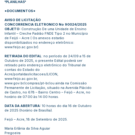
*PLANILHAS*
*
DOCUMENTOS
*
AVISO DE LICITAÇÃO
CONCORRENCIA ELETRONICO No 90024/2025
OBJETO:
Construção De uma Unidade de Ensino
Infantil – Creche Padrão FNDE Tipo 2 no Município
de Feijó – Acre ( Os anexos estarão
disponibilizados no endereço eletrônico:
www.feijo.ac.gov.br
).
RETIRADA DO EDITAL
: no período de 24/09 a 15 de
Outubro de 2025, o presente Edital poderá ser
retirado pelo endereço eletrônico do Tribunal de
contas do Estado do
Acre/portaldaslicitacoes/LICON,
www.feijo.ac.gov.br
,
www.gov.br/compras/pt-br/ou
ainda na Comissão
Permanente de Licitação, situado na Avenida Plácido
de Castro, no 678 – Bairro Centro – Feijó – Acre, no
horário de 07:00 às 14:00 horas.
DATA DA ABERTURA:
10 horas do dia 16 de Outubro
de 2025 (horário de Brasília).
Feijó – Acre, 18 de Setembro de 2025.
Maria Erlânia da Silva Aguiar
Pregoeira