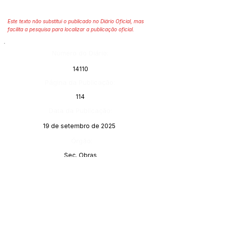
Este texto não substitui o publicado no Diário Oficial, mas
facilita a pesquisa para localizar a publicação oficial.
Número do Diário:
14110
Página da Publicação:
114
Data da Publicação:
19 de setembro de 2025
Órgão:
Sec. Obras