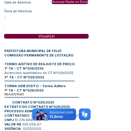
Acessar Pasta no Drive
Data de Abertura
-
Hora de Abertura
-
Visualizar
PREFEITURA MUNICIPAL DE FEIJÓ
COMISSÃO PERMANENTE DE LICITAÇÃO
TERMO ADITIVO DE REAJUSTE DE PREÇO
1° TA - CT N°029/2025
Acréscimo quantitativo do CT N°029/2025
3° TA - CT N°029/2022
************************************************
TORNA SEM EFEITO - Termo Aditivo
1° TA - CT N°029/2025
REAJUSTADO
***************************************************
CONTRATO N°029/2025
EXTRATO DO CONTRATO N°029/2025
PROCESSO ADM. N°036/2024
CONTRATADO:
CONSTRUTORA DILA FEIJO LTDA
CNPJ
10.374.889/0001-20
VALOR
R$
326.059,07
VIGÊNCIA:
02/12/2025