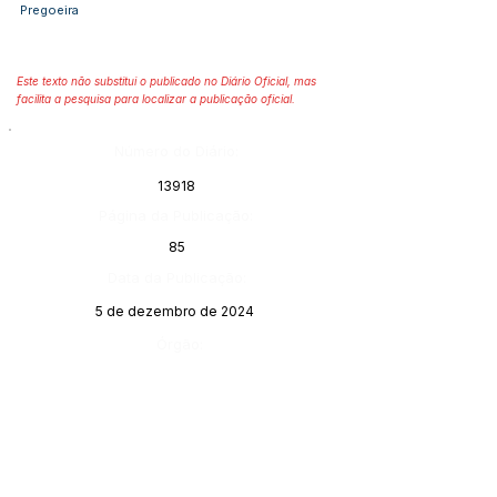
Pregoeira
Este texto não substitui o publicado no Diário Oficial, mas
facilita a pesquisa para localizar a publicação oficial.
Número do Diário:
13918
Página da Publicação:
85
Data da Publicação:
5 de dezembro de 2024
Órgão:
Sec. Obras