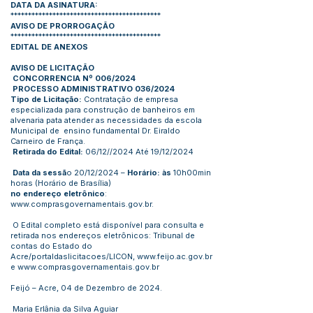
DATA DA ASINATURA:
*******************************************
AVISO DE PRORROGAÇÃO
*******************************************
EDITAL DE ANEXOS
AVISO DE LICITAÇÃO
CONCORRENCIA Nº 006/2024
PROCESSO ADMINISTRATIVO 036/2024
Tipo de Licitação:
Contratação de empresa
especializada para construção de banheiros em
alvenaria pata atender as necessidades da escola
Municipal de ensino fundamental Dr. Eiraldo
Carneiro de França.
Retirada do Edital:
06/12//2024 Até 19/12/2024
Data da sessã
o 20/12/2024 –
Horário: às
10h00min
horas (Horário de Brasília)
no endereço eletrônico
:
www.comprasgovernamentais.gov.br
.
O Edital completo está disponível para consulta e
retirada nos endereços eletrônicos: Tribunal de
contas do Estado do
Acre/portaldaslicitacoes/LICON,
www.feijo.ac.gov.br
e
www.comprasgovernamentais.gov.br
Feijó – Acre, 04 de Dezembro de 2024.
Maria Erlânia da Silva Aguiar