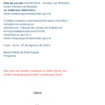
Data da sessão
03/09/2024 – Horário: às 11h00min
horas (Horário de Brasília)
no endereço eletrônico:
www.comprasgovernamentais.gov.br
.
O Edital completo está disponível para consulta e
retirada nos endereços
eletrônicos: Tribunal de contas do Estado do
Acre/portaldaslicitacoes/LICON,
www.feijo.ac.gov.br
e
www.comprasgovernamentais.gov.br
Feijó – Acre, 20 de Agosto de 2024.
Maria Erlânia da Silva Aguiar
Pregoeira
Este texto não substitui o publicado no Diário Oficial, mas
facilita a pesquisa para localizar a publicação oficial.
Número do Diário:
13844
Página da Publicação: