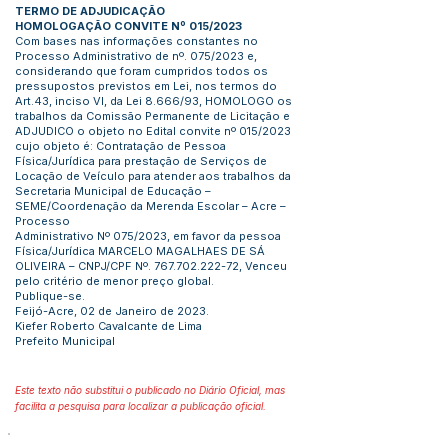
TERMO DE ADJUDICAÇÃO
HOMOLOGAÇÃO CONVITE Nº 015/2023
Com bases nas informações constantes no
Processo Administrativo de nº. 075/2023 e,
considerando que foram cumpridos todos os
pressupostos previstos em Lei, nos termos do
Art.43, inciso VI, da Lei 8.666/93, HOMOLOGO os
trabalhos da Comissão Permanente de Licitação e
ADJUDICO o objeto no Edital convite nº 015/2023
cujo objeto é: Contratação de Pessoa
Física/Jurídica para prestação de Serviços de
Locação de Veículo para atender aos trabalhos da
Secretaria Municipal de Educação –
SEME/Coordenação da Merenda Escolar – Acre –
Processo
Administrativo Nº 075/2023, em favor da pessoa
Física/Jurídica MARCELO MAGALHAES DE SÁ
OLIVEIRA – CNPJ/CPF Nº.
767.702.222-72
, Venceu
pelo critério de menor preço global.
Publique-se.
Feijó-Acre, 02 de Janeiro de 2023.
Kiefer Roberto Cavalcante de Lima
Prefeito Municipal
Este texto não substitui o publicado no Diário Oficial, mas
facilita a pesquisa para localizar a publicação oficial.