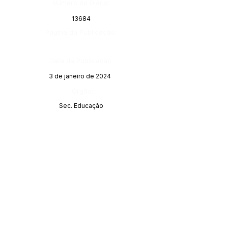
Número do Diário:
13684
Página da Publicação:
Data da Publicação:
3 de janeiro de 2024
Órgão:
Sec. Educação
SERVIÇO DE ATENDIMENTO AO 