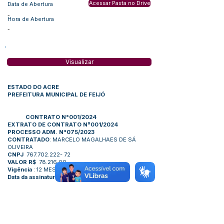
Acessar Pasta no Drive
Data de Abertura
-
Hora de Abertura
-
Visualizar
ESTADO DO ACRE
PREFEITURA MUNICIPAL DE FEIJÓ
CONTRATO N°001/2024
EXTRATO DE CONTRATO Nº001/2024
PROCESSO ADM. N°075/2023
CONTRATADO
: MARCELO MAGALHAES DE SÁ
OLIVEIRA
CNPJ
767.702.222- 72
VALOR R$
78.216,00
Vigência
: 12 MESES
Data da assinatura
: 03/01/2024