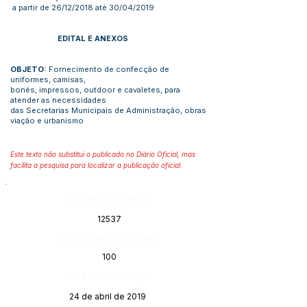
a partir de 26/12/2018 até 30/04/2019
EDITAL E ANEXOS
OBJETO:
Fornecimento de confecção de
uniformes, camisas,
bonés, impressos, outdoor e cavaletes, para
atender as necessidades
das Secretarias Municipais de Administração, obras
viação e urbanismo
Este texto não substitui o publicado no Diário Oficial, mas
facilita a pesquisa para localizar a publicação oficial.
Número do Diário:
12537
Página da Publicação:
100
Data da Publicação:
24 de abril de 2019