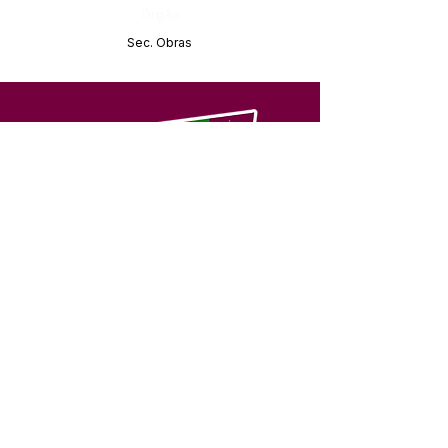
Órgão:
Sec. Obras
SERVIÇO DE ATENDIMENTO AO 
CIDADÃO (SIC) E OUVIDORIA
Prefeitura de Feijó - Estado do 
Acre
CNPJ 04.005.179/0001-20
💻Acesso online: 
SIC 
| 
Fale Conosco
 | 
Ouvidoria
| 
Portal de Transparência