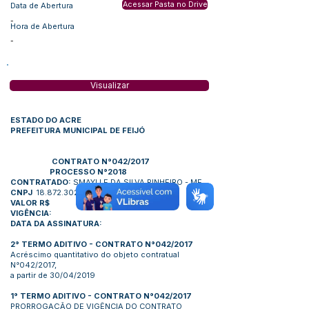
Acessar Pasta no Drive
Data de Abertura
-
Hora de Abertura
-
Visualizar
ESTADO DO ACRE
PREFEITURA MUNICIPAL DE FEIJÓ
CONTRATO N°042/2017
PROCESSO N°2018
CONTRATADO:
SMAYLLE DA SILVA PINHEIRO - ME
CNPJ
18.872.302
/0001-15
VALOR R$
VIGÊNCIA:
DATA DA ASSINATURA:
2° TERMO ADITIVO - CONTRATO N°042/2017
Acréscimo quantitativo do objeto contratual
N°042/2017,
a partir de 30/04/2019
1° TERMO ADITIVO - CONTRATO N°042/201
7
PRORROGAÇÃO DE VIGÊNCIA DO CONTRATO