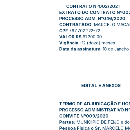
CONTRATO Nº002/2021
EXTRATO DO CONTRATO Nº002
PROCESSO ADM. N°046/2020
CONTRATADO
: MARCELO MAGAL
CPF
767.702.222-72.
VALOR R$
61.200,00
Vigência :
12 (doze) meses
Data da assinatura:
18 de Janeiro
EDITAL E ANEXOS
TERMO DE ADJUDICAÇÃO E H
PROCESSO ADMINISTRATIVO N
CONVITE Nº009/2020
Partes:
MUNICIPIO DE FEIJÓ e do 
Pessoa Física o Sr
. MARCELO MA