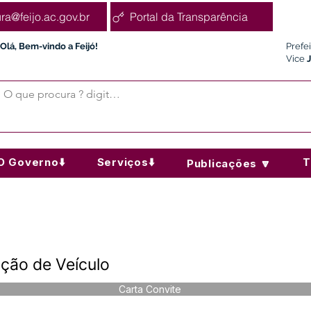
ura@feijo.ac.gov.br
Portal da Transparência
Olá, Bem-vindo a Feijó!
Prefe
Vice
O Governo⬇️
Serviços⬇️
T
Publicações 🔽
ção de Veículo
Carta Convite