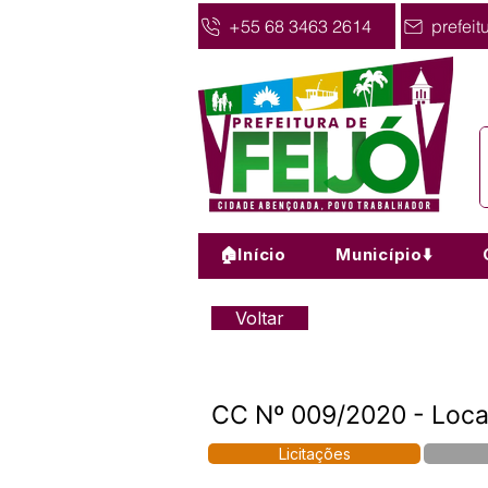
+55 68 3463 2614
prefeit
🏠Início
Município⬇️
Voltar
CC Nº 009/2020 - Loca
Licitações