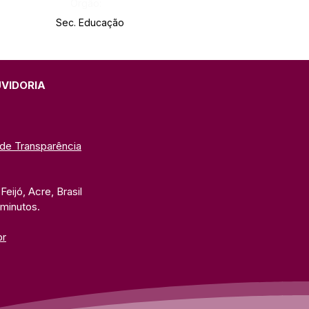
Órgão:
Sec. Educação
UVIDORIA
 de Transparência
eijó, Acre, Brasil
 minutos. 
br