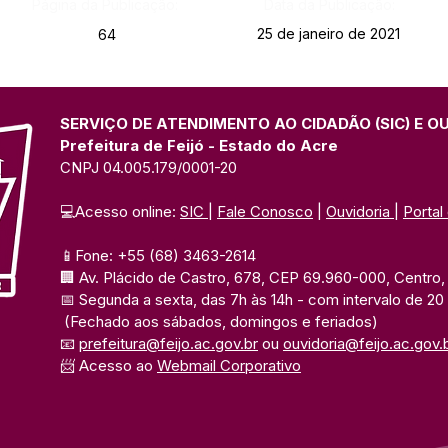
Página da Publicação:
Data da Publicação:
25 de janeiro de 2021
64
SERVIÇO DE ATENDIMENTO AO CIDADÃO (SIC) E O
Prefeitura de Feijó - Estado do Acre
CNPJ 04.005.179/0001-20
💻Acesso online: 
SIC 
| 
Fale Conosco
 | 
Ouvidoria
| 
Portal
📱Fone: +55 (68) 3463-2614 
🏢 Av. Plácido de Castro, 678, CEP 69.960-000, Centro, F
📅 Segunda a sexta, das 7h às 14h 
- com intervalo de 20
(Fechado aos sábados, domingos e feriados)
📧 
prefeitura@feijo.ac.gov.br
 ou 
ouvidoria@feijo.ac.gov.
📨 Acesso ao 
Webmail Corporativo