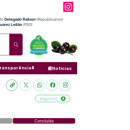
ito
Delegado Railson
(Republicanos)
Juarez Leitão
(PSD)
ransparência⬇️
📰Notícias
Imprimir
Concluída