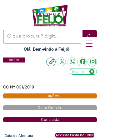
Olá, Bem-vindo a Feijó!
Voltar
Imprimir
CC Nº 001/2019
Licitações
Carta Convite
Concluída
Acessar Pasta no Drive
Data de Abertura