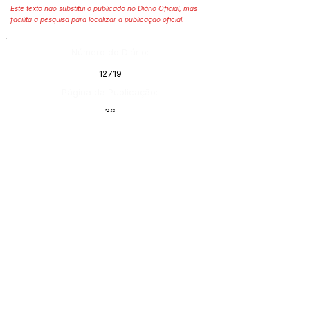
Este texto não substitui o publicado no Diário Oficial, mas
facilita a pesquisa para localizar a publicação oficial.
Número do Diário:
12719
Página da Publicação:
36
Data da Publicação:
14 de janeiro de 2020
Órgão:
Sec. Administração