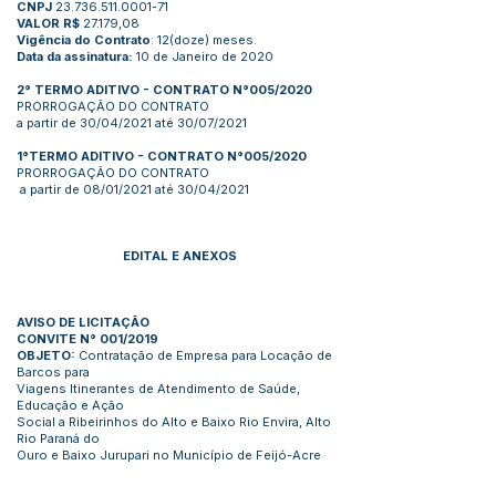
CNPJ
23.736.511.0001-71
VALOR R$
27.179,08
Vigência do Contrato
: 12(doze) meses.
Data da assinatura:
10 de Janeiro de 2020
2° TERMO ADITIVO - CONTRATO N°005/2020
PRORROGAÇÃO DO CONTRATO
a partir de 30/04/2021 até 30/07/2021
1°TERMO ADITIVO - CONTRATO N°005/2020
PRORROGAÇÃO DO CONTRATO
a partir de 08/01/2021 até 30/04/2021
EDITAL E ANEXOS
AVISO DE LICITAÇÃO
CONVITE N° 001/2019
OBJETO:
Contratação de Empresa para Locação de
Barcos para
Viagens Itinerantes de Atendimento de Saúde,
Educação e Ação
Social a Ribeirinhos do Alto e Baixo Rio Envira, Alto
Rio Paraná do
Ouro e Baixo Jurupari no Município de Feijó-Acre