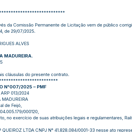
****************************
avés da Comissão Permanente de Licitação vem de público corrigir
74, de 29/07/2025.
RIGUES ALVES
NA MADUREIRA.
25
s cláusulas do presente contrato.
*************************
 N°007/2025 – PMF
ARP 013/2024
A MADUREIRA
l de Feijó,
o04.005.179/000120,
o, no exercício de suas atribuições legais e regulamentares, Rails
EIROZ LTDA CNPJ N° 41.828.084/0001-33 nesse ato represent