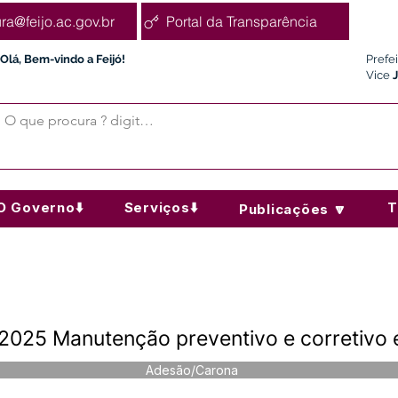
ura@feijo.ac.gov.br
Portal da Transparência
Olá, Bem-vindo a Feijó!
Prefe
Vice
O Governo⬇️
Serviços⬇️
T
Publicações 🔽
025 Manutenção preventivo e corretivo 
Adesão/Carona