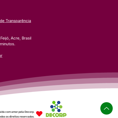
 de Transparência
eijó, Acre, Brasil
 minutos. 
br
uída com amor pela Decorp.
dos os direitos reservados.