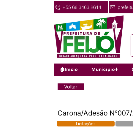
+55 68 3463 2614
prefeit
🏠Início
Município⬇️
Voltar
Carona/Adesão N°007/2
Licitações