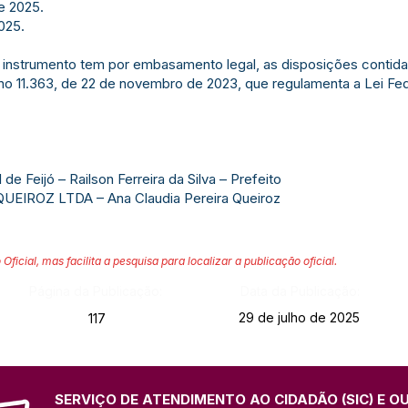
e 2025.
025.
rumento tem por embasamento legal, as disposições contidas n
 no 11.363, de 22 de novembro de 2023, que regulamenta a Lei Feder
e Feijó – Railson Ferreira da Silva – Prefeito
QUEIROZ LTDA – Ana Claudia Pereira Queiroz
 Oficial, mas facilita a pesquisa para localizar a publicação oficial.
Página da Publicação:
Data da Publicação:
29 de julho de 2025
117
SERVIÇO DE ATENDIMENTO AO CIDADÃO (SIC) E O