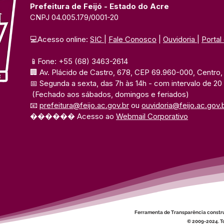
Prefeitura de Feijó - Estado do Acre
CNPJ 04.005.179/0001-20
💻Acesso online: 
SIC 
| 
Fale Conosco
 | 
Ouvidoria
| 
Portal
📱Fone: +55 (68) 3463-2614 
🏢 Av. Plácido de Castro, 678, CEP 69.960-000, Centro, F
📅 Segunda a sexta, das 7h às 14h 
- com intervalo de 20
(Fechado aos sábados, domingos e feriados)
📧 
prefeitura@feijo.ac.gov.br
 ou 
ouvidoria@feijo.ac.gov.
������ Acesso ao 
Webmail Corporativo
Ferramenta de Transparência constr
© 2009-2024. To