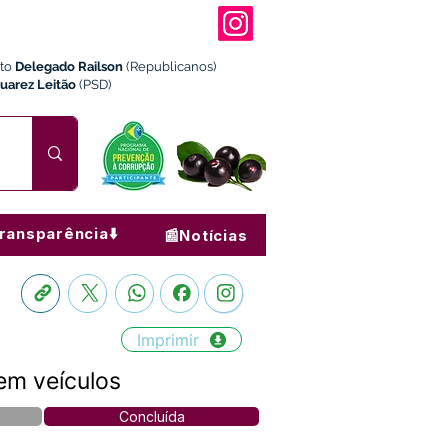
ito
Delegado Railson
(Republicanos)
Juarez Leitão
(PSD)
ransparência⬇️
📰Notícias
Imprimir
em veículos
Concluída