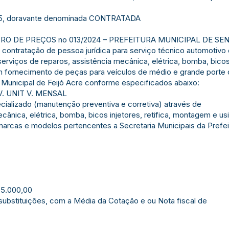
-25, doravante denominada CONTRATADA
RO DE PREÇOS no 013/2024 – PREFEITURA MUNICIPAL DE SENA
 contratação de pessoa jurídica para serviço técnico automotiv
serviços de reparos, assistência mecânica, elétrica, bomba, bicos
m fornecimento de peças para veículos de médio e grande porte
 Municipal de Feijó Acre conforme especificados abaixo:
. UNIT V. MENSAL
cializado (manutenção preventiva e corretiva) através de
ecânica, elétrica, bomba, bicos injetores, retifica, montagem e 
arcas e modelos pertencentes a Secretaria Municipais da Prefeit
75.000,00
ubstituições, com a Média da Cotação e ou Nota fiscal de