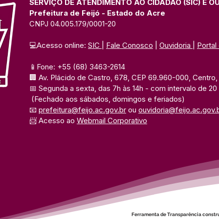
SERVIÇO DE ATENDIMENTO AO CIDADÃO (SIC) E O
Prefeitura de Feijó - Estado do Acre
CNPJ 04.005.179/0001-20
💻Acesso online: 
SIC 
| 
Fale Conosco
 | 
Ouvidoria
| 
Portal
📱Fone: +55 (68) 3463-2614 
🏢 Av. Plácido de Castro, 678, CEP 69.960-000, Centro, F
📅 Segunda a sexta, das 7h às 14h 
- com intervalo de 20
(Fechado aos sábados, domingos e feriados)
📧 
prefeitura@feijo.ac.gov.br
 ou 
ouvidoria@feijo.ac.gov.
📨 Acesso ao 
Webmail Corporativo
Ferramenta de Transparência constr