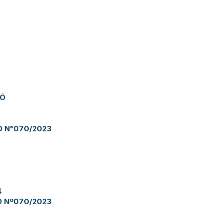
JÓ
O N°070/2023
4
O Nº070/2023