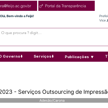
ura@feijo.ac.gov.br
Portal da Transparência
Olá, Bem-vindo a Feijó!
Prefe
Vice
O Governo⬇️
Serviços⬇️
T
Publicações 🔽
023 - Serviços Outsourcing de Impressão
Adesão/Carona