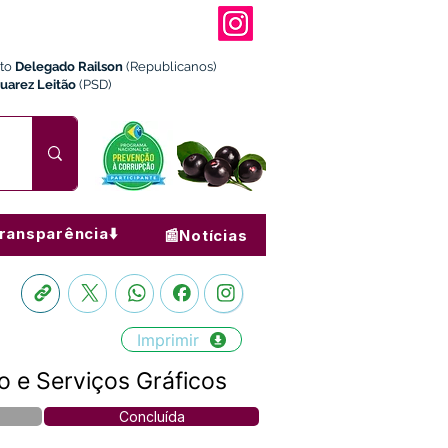
ito
Delegado Railson
(Republicanos)
Juarez Leitão
(PSD)
ransparência⬇️
📰Notícias
Imprimir
 e Serviços Gráficos
Concluída