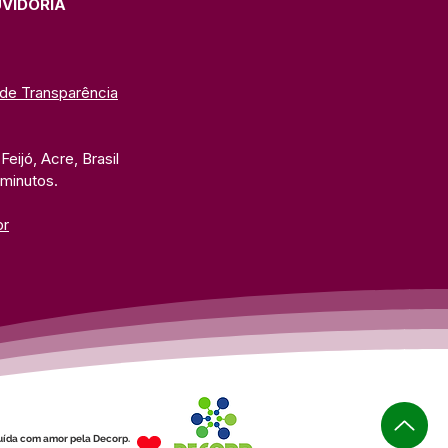
UVIDORIA
 de Transparência
eijó, Acre, Brasil
 minutos. 
br
uída com amor pela Decorp.