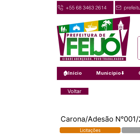
+55 68 3463 2614
prefeit
🏠Início
Município⬇️
Voltar
Carona/Adesão N°001/2
Licitações