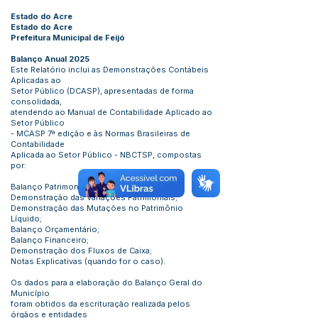
Estado do Acre
Estado do Acre
Prefeitura Municipal de Feijó
Balanço Anual 202
5
Este Relatório inclui as Demonstrações Contábeis
Aplicadas ao
Setor Público (DCASP), apresentadas de forma
consolidada,
atendendo ao Manual de Contabilidade Aplicado ao
Setor Público
- MCASP 7ª edição e às Normas Brasileiras de
Contabilidade
Aplicada ao Setor Público - NBCTSP, compostas
por:
Balanço Patrimonial;
Demonstração das Variações Patrimoniais;
Demonstração das Mutações no Patrimônio
Líquido;
Balanço Orçamentário;
Balanço Financeiro;
Demonstração dos Fluxos de Caixa;
Notas Explicativas (quando for o caso).
Os dados para a elaboração do Balanço Geral do
Município
foram obtidos da escrituração realizada pelos
órgãos e entidades