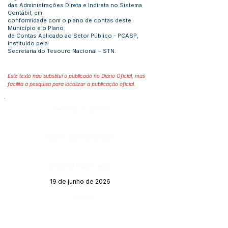
das Administrações Direta e Indireta no Sistema
Contábil, em
conformidade com o plano de contas deste
Município e o Plano
de Contas Aplicado ao Setor Público - PCASP,
instituído pela
Secretaria do Tesouro Nacional – STN.
Este texto não substitui o publicado no Diário Oficial, mas
facilita a pesquisa para localizar a publicação oficial.
Número do Diário:
Página da Publicação:
Data da Publicação:
19 de junho de 2026
Órgão: