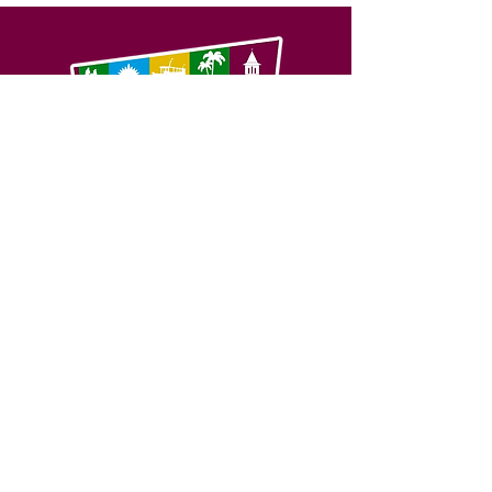
SERVIÇO DE ATENDIMENTO AO 
CIDADÃO (SIC) E OUVIDORIA
Prefeitura de Feijó - Estado do 
Acre
CNPJ 04.005.179/0001-20
💻Acesso online: 
SIC 
| 
Fale Conosco
 | 
Ouvidoria
| 
Portal de Transparência
📱Fone: +55 (68) 3463-2614 
🏢 Av. Plácido de Castro, 678, CEP 
69.960-000, Centro, Feijó, Acre, Brasil