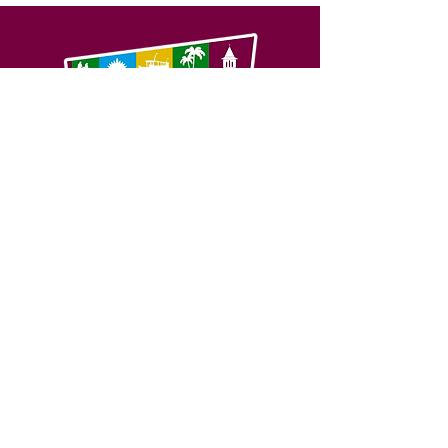
SERVIÇO DE ATENDIMENTO AO 
CIDADÃO (SIC) E OUVIDORIA
Prefeitura de Feijó - Estado do 
Acre
CNPJ 04.005.179/0001-20
💻Acesso online: 
SIC 
| 
Fale Conosco
 | 
Ouvidoria
| 
Portal de Transparência
📱Fone: +55 (68) 3463-2614 
🏢 Av. Plácido de Castro, 678, CEP 
69.960-000, Centro, Feijó, Acre, Brasil