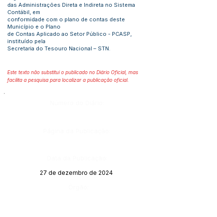
das Administrações Direta e Indireta no Sistema
Contábil, em
conformidade com o plano de contas deste
Município e o Plano
de Contas Aplicado ao Setor Público - PCASP,
instituído pela
Secretaria do Tesouro Nacional – STN.
Este texto não substitui o publicado no Diário Oficial, mas
facilita a pesquisa para localizar a publicação oficial.
Número do Diário:
Página da Publicação:
Data da Publicação:
27 de dezembro de 2024
Órgão: