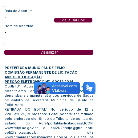
Data de Abertura
-
Visualizar Doc
Hora de Abertura
-
Visualizar
PREFEITURA MUNICIPAL DE FEIJÓ
COMISSÃO PERMANENTE DE LICITAÇÃO
AVISO DE LICITAÇÃO
PREGÃO ELETRONICO Nº. 90051/2026
OBJETO: Aquisição de Insumos e materiais
hospitalares destinados ao atendimento das
demandas e a manutenção dos serviços de Saúde
no âmbito da Secretaria Municipal de Saúde de
Feijó-Acre.
RETIRADA DO EDITAL: No período de 12 a
22/05/2026, o presente Edital poderá ser retirado
pelo endereço eletrônico do Tribunal de contas do
Estado do Acre/portaldaslicitacoes/LICON,
www.feijo.ac.gov.br e cpl2025feijo@gmail.com,
cpl@feijo.ac.gov.br, site
www.comprasgovernamentais.gov.br ou ainda na