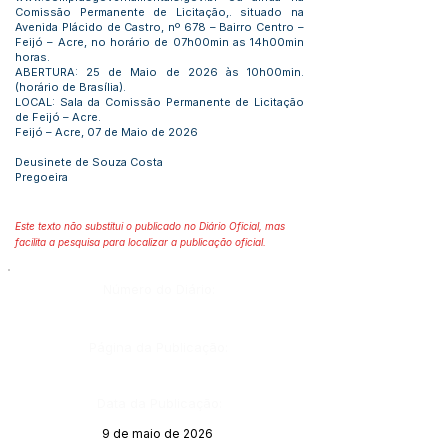
Comissão Permanente de Licitação,. situado na
Avenida Plácido de Castro, nº 678 – Bairro Centro –
Feijó – Acre, no horário de 07h00min as 14h00min
horas.
ABERTURA: 25 de Maio de 2026 às 10h00min.
(horário de Brasília).
LOCAL: Sala da Comissão Permanente de Licitação
de Feijó – Acre.
Feijó – Acre, 07 de Maio de 2026
Deusinete de Souza Costa
Pregoeira
Este texto não substitui o publicado no Diário Oficial, mas
facilita a pesquisa para localizar a publicação oficial.
Número do Diário:
Página da Publicação:
Data da Publicação:
9 de maio de 2026