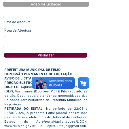
Aviso de Licitação
Data de Abertura
-
Hora de Abertura
-
Visualizar
PREFEITURA MUNICIPAL DE FEIJÓ
COMISSÃO PERMANENTE DE LICITAÇÃO
AVISO DE LICITAÇÃO
PREGÃO ELETRÔNICO Nº. 90061/2026
OBJETO:
Aquisição de Gás Liquefeito de Petróleo
(GLP), Vasilhames (Botijões P13) E Kits reguladores
de gás. Destinados a atender as necessidades das
Unidades Administrativas da Prefeitura Municipal de
Feijó-Acre.
RETIRADA DO EDITAL:
No período de 22/05 a
05/06/2026, o presente Edital poderá ser retirado
pelo endereço eletrônico do Tribunal de contas do
Estado do Acre/portaldaslicitacoes/LICON,
www.feijo.ac.gov.br
e
cpl2025feijo@gmail.com
,