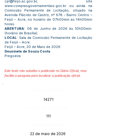
cpl@feijo.ac.gov.br
, site
www.comprasgovernamentais.gov.br
ou ainda na
Comissão Permanente de Licitação,. situado na
Avenida Plácido de Castro, nº 678 – Bairro Centro –
Feijó – Acre, no horário de 07h00min as 14h00min
horas.
ABERTURA:
08 de Junho de 2026 às 10h00min.
(horário de Brasília).
LOCAL:
Sala da Comissão Permanente de Licitação
de Feijó – Acre.
Feijó – Acre, 20 de Maio de 2026
Deusinete de Souza Costa
Pregoeira
Este texto não substitui o publicado no Diário Oficial, mas
facilita a pesquisa para localizar a publicação oficial.
Número do Diário:
14271
Página da Publicação:
111
Data da Publicação:
22 de maio de 2026