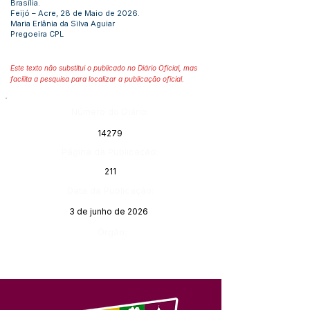
Brasília.
Feijó – Acre, 28 de Maio de 2026.
Maria Erlânia da Silva Aguiar
Pregoeira CPL
Este texto não substitui o publicado no Diário Oficial, mas
facilita a pesquisa para localizar a publicação oficial.
Número do Diário:
14279
Página da Publicação:
211
Data da Publicação:
3 de junho de 2026
Órgão: