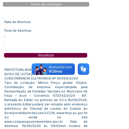
Aviso de Licitação
Data de Abertura
-
Hora de Abertura
-
Visualizar
PREFEITURA MUNICIPAL DE FEIJÓ
AVISO DE LICITAÇÃO
CONCORRENCIA ELETRONICA Nº 90066/2026
Tipo de Licitação: Menor Preço global. Objeto:
Contratação de empresa especializada para
Pavimentação de Estradas Vacinais no Município de
Feijó – Acre – Convênio: 972042/2024 - MT.
Retirada do Edital: no período de 03 a 18/06/2026,
o presente Edital poderá ser retirado pelo endereço
eletrônico do Tribunal de contas do Estado do
Acre/portaldaslicitacoes/LICON,
www.feijo.ac.gov.br
ou ainda no site
www.comprasgovernamentais.gov.br
. Data de
Abertura: 19/06/2026 às 12h00min horário de