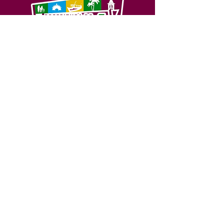
SERVIÇO DE ATENDIMENTO AO 
CIDADÃO (SIC) E OUVIDORIA
Prefeitura de Feijó - Estado do 
Acre
CNPJ 04.005.179/0001-20
💻Acesso online: 
SIC 
| 
Fale Conosco
 | 
Ouvidoria
| 
Portal de Transparência
📱Fone: +55 (68) 3463-2614 
🏢 Av. Plácido de Castro, 678, CEP 
69.960-000, Centro, Feijó, Acre, Brasil
📅 Segunda a sexta, das 7h às 14h 
- 
com intervalo de 20 minutos. 
(Fechado aos sábados, domingos e 